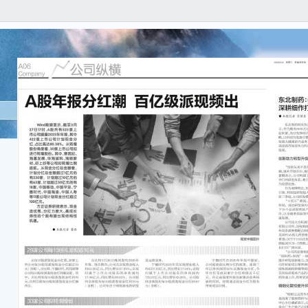
Win
家上市
划现金
30
发展
例居
亿元的
过5
代、
过10