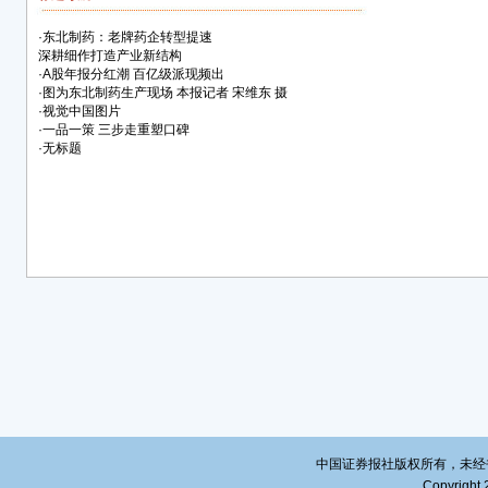
分红
·
东北制药：老牌药企转型提速
红，
深耕细作打造产业新结构
强度
·
A股年报分红潮 百亿级派现频出
红为
·
图为东北制药生产现场 本报记者 宋维东 摄
·
视觉中国图片
30
·
一品一策 三步走重塑口碑
从转
·
无标题
份。
材、
记者
科创
华海
共实现
归属于
降39
元（含
股，
寒武
实现营
属于上
中国证券报社版权所有，未经书面授
损4
Copyright 