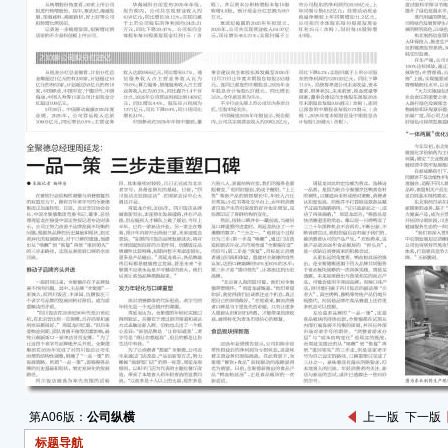
方正
高成
● 
28
从每
拟派
代、
中，
10
吉比
内，公
67.
亿元，
发现
发及
宁德时
元，同
利润约
第A06版：
公司纵横
上一版
下一版
股东每
宁德
标题导航