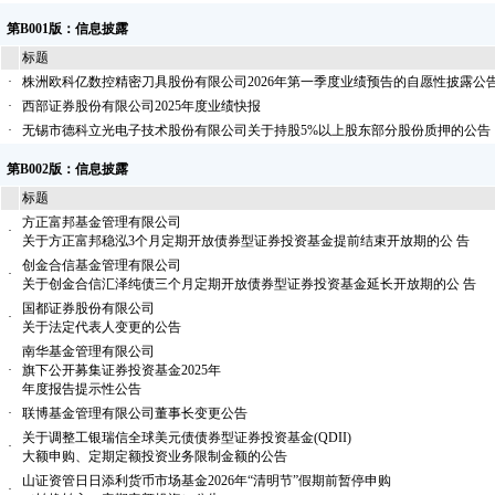
第B001版：信息披露
标题
·
株洲欧科亿数控精密刀具股份有限公司2026年第一季度业绩预告的自愿性披露公
·
西部证券股份有限公司2025年度业绩快报
·
无锡市德科立光电子技术股份有限公司关于持股5%以上股东部分股份质押的公告
第B002版：信息披露
标题
方正富邦基金管理有限公司
·
关于方正富邦稳泓3个月定期开放债券型证券投资基金提前结束开放期的公 告
创金合信基金管理有限公司
·
关于创金合信汇泽纯债三个月定期开放债券型证券投资基金延长开放期的公 告
国都证券股份有限公司
·
关于法定代表人变更的公告
南华基金管理有限公司
·
旗下公开募集证券投资基金2025年
年度报告提示性公告
·
联博基金管理有限公司董事长变更公告
关于调整工银瑞信全球美元债债券型证券投资基金(QDII)
·
大额申购、定期定额投资业务限制金额的公告
山证资管日日添利货币市场基金2026年“清明节”假期前暂停申购
·