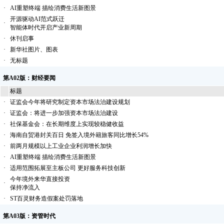
·
AI重塑终端 描绘消费生活新图景
开源驱动AI范式跃迁
·
智能体时代开启产业新周期
·
休刊启事
·
新华社图片、图表
·
无标题
第A02版：财经要闻
标题
·
证监会今年将研究制定资本市场法治建设规划
·
证监会：将进一步加强资本市场法治建设
·
社保基金会：在长期维度上实现较稳健收益
·
海南自贸港封关百日 免签入境外籍旅客同比增长54%
·
前两月规模以上工业企业利润增长加快
·
AI重塑终端 描绘消费生活新图景
·
适用范围拓展至主板公司 更好服务科技创新
今年境外来华直接投资
·
保持净流入
·
ST百灵财务造假案处罚落地
第A03版：资管时代