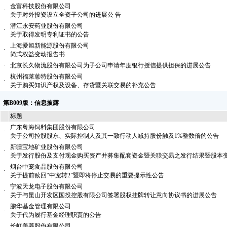
金富科技股份有限公司
·
关于对外投资设立全资子公司的进展公 告
潜江永安药业股份有限公司
·
关于取得发明专利证书的公告
上海爱旭新能源股份有限公司
·
简式权益变动报告书
·
北京长久物流股份有限公司为子公司申请年度银行授信提供担保的进展公告
杭州福莱蒽特股份有限公司
·
关于购买知识产权及设备、存货暨关联交易的补充公告
第B009版：信息披露
标题
广东粤海饲料集团股份有限公司
·
关于公司控股股东、实际控制人及其一致行动人减持股份触及1%整数倍的公告
新疆宝地矿业股份有限公司
·
关于发行股份及支付现金购买资产并募集配套资金暨关联交易之发行结果暨股本
烟台中宠食品股份有限公司
·
关于提前赎回“中宠转2”暨即将停止交易的重要提示性公告
宁波天龙电子股份有限公司
·
关于与昆山开发区国投控股有限公司签署股权挂牌转让意向协议书的进展公告
鹏华基金管理有限公司
·
关于代为履行基金经理职责的公告
长虹美菱股份有限公司