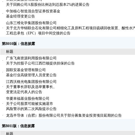
·
关于回购公司A股股份比例达到总股本2%的进展公告
中加核心智造混合型证券投资基金
·
基金经理变更公告
山东三维化学集团股份有限公司
·
关于北方华锦联合石化有限公司精细化工及原料工程项目硫磺回收装置、酸性水
工程总承包（EPC）项目中间交接的公告
第B010版：信息披露
标题
广东飞南资源利用股份有限公司
·
关于为控股子公司江西巴顿提供担保的公告
国联安基金管理有限公司
·
基金行业高级管理人员变更公告
江西沃格光电集团股份有限公司
·
关于董事长辞职及选举董事长、
变更法定代表人的公告
华夏幸福基业股份有限公司
·
关于公司股票可能被实施退市
风险警示的第二次风险提示公告
·
龙迅半导体（合肥）股份有限公司关于部分募集资金投资项目延期的公告
第B011版：信息披露
标题