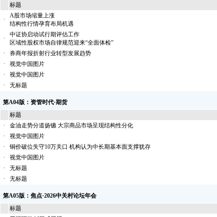
标题
A股市场缩量上涨
·
结构性行情孕育布局机遇
中证协启动试行期评估工作
·
区域性股权市场自律规范迎来“全面体检”
·
券商年报折射行业转型发展趋势
·
视觉中国图片
·
视觉中国图片
·
无标题
第A04版：资管时代·期货
标题
·
金油走势分道扬镳 大宗商品市场呈现结构性分化
·
视觉中国图片
·
铜价破位失守10万关口 机构认为中长期基本面支撑犹存
·
视觉中国图片
·
无标题
·
无标题
第A05版：焦点·2026中关村论坛年会
标题