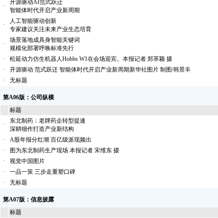
开源驱动AI范式跃迁
·
智能体时代开启产业新周期
人工智能驱动创新
·
专家建议关注未来产业生态培育
场景落地成具身智能关键词
·
规模化部署呼唤标准先行
·
松延动力仿生机器人Hobbs W1在会场迎宾。本报记者 郑萃颖 摄
·
开源驱动 范式跃迁 智能体时代开启产业新周期新华社图片 制图/韩景丰
·
无标题
第A06版：公司纵横
标题
东北制药：老牌药企转型提速
·
深耕细作打造产业新结构
·
A股年报分红潮 百亿级派现频出
·
图为东北制药生产现场 本报记者 宋维东 摄
·
视觉中国图片
·
一品一策 三步走重塑口碑
·
无标题
第A07版：信息披露
标题