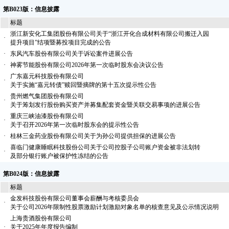
第B023版：信息披露
标题
浙江新安化工集团股份有限公司关于“浙江开化合成材料有限公司搬迁入园
·
提升项目”结项暨募投项目完成的公告
·
东风汽车股份有限公司关于诉讼案件进展公告
·
神雾节能股份有限公司2026年第一次临时股东会决议公告
广东嘉元科技股份有限公司
·
关于实施“嘉元转债”赎回暨摘牌的第十五次提示性公告
贵州燃气集团股份有限公司
·
关于筹划发行股份购买资产并募集配套资金暨关联交易事项的进展公告
重庆三峡油漆股份有限公司
·
关于召开2026年第一次临时股东会的提示性公告
·
桂林三金药业股份有限公司关于为孙公司提供担保的进展公告
喜临门健康睡眠科技股份公司关于公司控股子公司账户资金被非法划转
·
及部分银行账户被保护性冻结的公告
第B024版：信息披露
标题
金发科技股份有限公司董事会薪酬与考核委员会
·
关于公司2026年限制性股票激励计划激励对象名单的核查意见及公示情况说明
上海贵酒股份有限公司
·
关于2025年年度报告编制