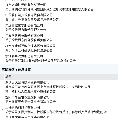
京东方华灿光电股份有限公司
·
关于回购注销部分限制性股票减少注册资本暨通知债权人的公告
中国软件与技术服务股份有限公司
·
关于部分募集资金专项账户注销的公告
大连百傲化学股份有限公司
·
关于控股股东股份质押的公告
用友网络科技股份有限公司
·
关于控股股东部分股份质押的公告
杭州海康威视数字技术股份有限公司
·
关于为子公司提供担保的进展公告
浙江春风动力股份有限公司
·
关于持股5%以上股东部分股份提前解除质押的公告
第B020版：信息披露
标题
深圳云天励飞技术股份有限公司
·
首次公开发行部分限售股上市流通暨控股股东、实际控制人及
其一致行动人自愿承诺不减持的公告
沈阳萃华金银珠宝股份有限公司
·
第六届董事会第十四次会议决议公告
三棵树涂料股份有限公司
·
关于公司实际控制人、控股股东部分股份质押、解除质押及质押续期的公告
天娱数字科技集团股份有限公司