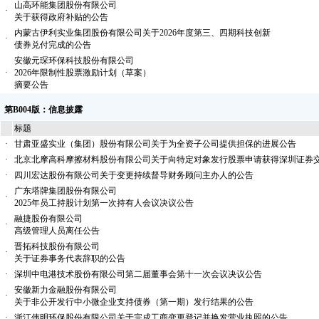
山高环能集团股份有限公司
·
关于获得政府补贴的公告
内蒙古伊利实业集团股份有限公司关于2026年度第三、四期科技创新
·
债券兑付完成的公告
安徽元琛环保科技股份有限公司
·
2026年限制性股票激励计划（草案）
摘要公告
第B004版：信息披露
标题
·
甘肃亚盛实业（集团）股份有限公司关于为全资子公司提供担保的进展公告
·
北京北摩高科摩擦材料股份有限公司关于向特定对象发行股票申请获得深圳证券
·
四川宏达股份有限公司关于变更持续督导财务顾问主办人的公告
广东塔牌集团股份有限公司
·
2025年员工持股计划第一次持有人会议决议公告
融捷股份有限公司
·
高级管理人员离任公告
晋拓科技股份有限公司
·
关于证券事务代表辞职的公告
·
深圳中电港技术股份有限公司第二届董事会第十一次会议决议公告
安徽新力金融股份有限公司
·
关于非公开发行中小微企业支持债券（第一期）发行结果的公告
·
浙江伟明环保股份有限公司关于完成工商变更登记并换发营业执照的公告