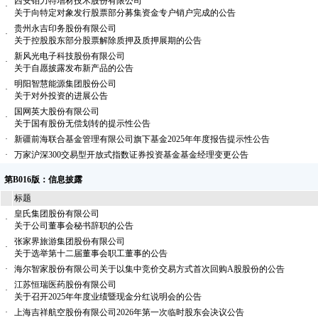
西安铂力特增材技术股份有限公司
·
关于向特定对象发行股票部分募集资金专户销户完成的公告
贵州永吉印务股份有限公司
·
关于控股股东部分股票解除质押及质押展期的公告
新风光电子科技股份有限公司
·
关于自愿披露发布新产品的公告
明阳智慧能源集团股份公司
·
关于对外投资的进展公告
国网英大股份有限公司
·
关于国有股份无偿划转的提示性公告
·
新疆前海联合基金管理有限公司旗下基金2025年年度报告提示性公告
·
万家沪深300交易型开放式指数证券投资基金基金经理变更公告
第B016版：信息披露
标题
皇氏集团股份有限公司
·
关于公司董事会秘书辞职的公告
张家界旅游集团股份有限公司
·
关于选举第十二届董事会职工董事的公告
·
海尔智家股份有限公司关于以集中竞价交易方式首次回购A股股份的公告
江苏恒瑞医药股份有限公司
·
关于召开2025年年度业绩暨现金分红说明会的公告
·
上海吉祥航空股份有限公司2026年第一次临时股东会决议公告