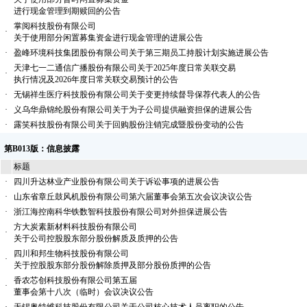
进行现金管理到期赎回的公告
掌阅科技股份有限公司
·
关于使用部分闲置募集资金进行现金管理的进展公告
·
盈峰环境科技集团股份有限公司关于第三期员工持股计划实施进展公告
天津七一二通信广播股份有限公司关于2025年度日常关联交易
·
执行情况及2026年度日常关联交易预计的公告
·
无锡祥生医疗科技股份有限公司关于变更持续督导保荐代表人的公告
·
义乌华鼎锦纶股份有限公司关于为子公司提供融资担保的进展公告
·
露笑科技股份有限公司关于回购股份注销完成暨股份变动的公告
第B013版：信息披露
标题
·
四川升达林业产业股份有限公司关于诉讼事项的进展公告
·
山东省章丘鼓风机股份有限公司第六届董事会第五次会议决议公告
·
浙江海控南科华铁数智科技股份有限公司对外担保进展公告
方大炭素新材料科技股份有限公司
·
关于公司控股股东部分股份解质及质押的公告
四川和邦生物科技股份有限公司
·
关于控股股东部分股份解除质押及部分股份质押的公告
香农芯创科技股份有限公司第五届
·
董事会第十八次（临时）会议决议公告