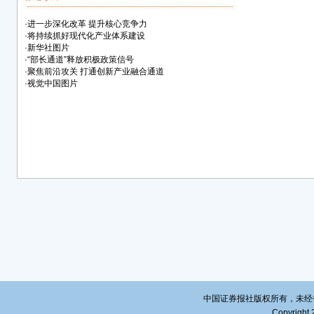
800
“人
·
进一步深化改革 提升核心竞争力
李乐
·
将持续抓好现代化产业体系建设
·
新华社图片
成为经
·
“部长通道”释放积极政策信号
工智能
·
聚焦前沿攻关 打通创新产业融合通道
家。
·
视觉中国图片
他表
模型
下载
槛，
是，A
造业
线、
设计
终端走
品、
人形
大力
示，
依托
中国证券报社版权所有，未经书面授
Copyright 