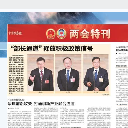
● 
3月
国人
20
设，
发展
李乐
贯彻