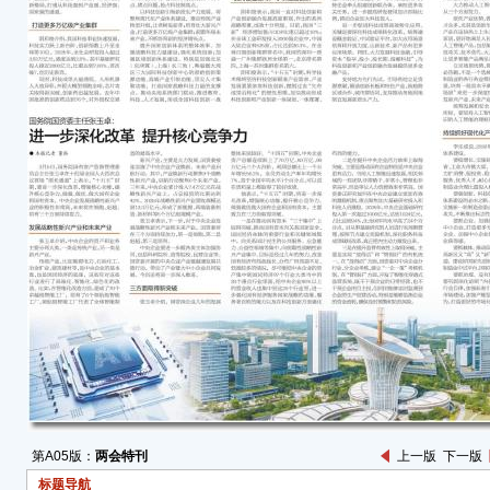
创新
41.
系门
固。
对我
用“向
“向
再创
设备
口、
“向
步伐
业增
和17
“向
用覆
新进展
平5G
“向
第A05版：
两会特刊
上一版
下一版
工业
标题导航