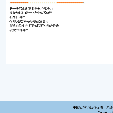
研院
企业
·
进一步深化改革 提升核心竞争力
企业
·
将持续抓好现代化产业体系建设
·
新华社图片
三方
·
“部长通道”释放积极政策信号
张玉
·
聚焦前沿攻关 打通创新产业融合通道
好。
·
视觉中国图片
亿、
个五年
于全
了较
他表
核心
和国
一是
国有
和关
能力
集中
线长
把中
中国证券报社版权所有，未经书面授
Copyright 