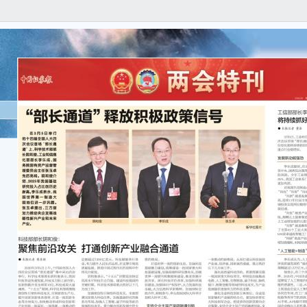
● 
3月
玉卓
示，
能，
国有
常高
力。