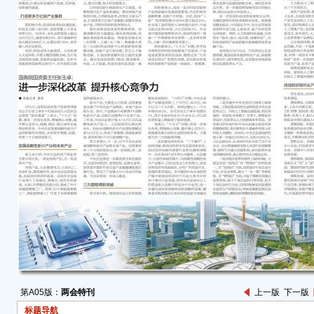
发展
张玉
类，
传统
业、
济的
化、
了7
领航
新兴
中央
焕新
未来
略性新
战略
能源
张玉
新兴
力，
第A05版：
两会特刊
上一版
下一版
中央
标题导航