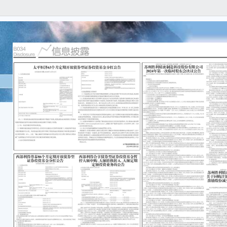
本公
任何
容的
珠海
司”
欣诺
东谢
限合