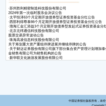
交易
关规
·
苏州胜利精密制造科技股份有限公司
2024年第一次临时股东会决议公告
简称：
·
太平恒泽63个月定期开放债券型证券投资基金分红公告
13
·
西部利得尊泰86个月定期开放债券型证券投资基金分红公告
时间
·
渤海汇金汇添益3个月定期开放债券型发起式证券投资基金分
易相
·
北京北纬通信科技股份有限公司
股票交易异常波动公告
公司
·
珠海高凌信息科技股份有限公司
定积
关于筹划重大资产重组停牌进展并继续停牌的公告
议程
·
关于财达证券股份有限公司旗下部分集合资产管理计划增加泰
定的
金销售有限公司为销售机构的公告
·
新华联文化旅游发展股份有限公司
后续
股票交易异常波动公告
（ww
·
上海毕得医药科技股份有限公司
关于变更签字注册会计师的公告
特
珠海
202
中国证券报社版权所有，未经书面授
Copyright 