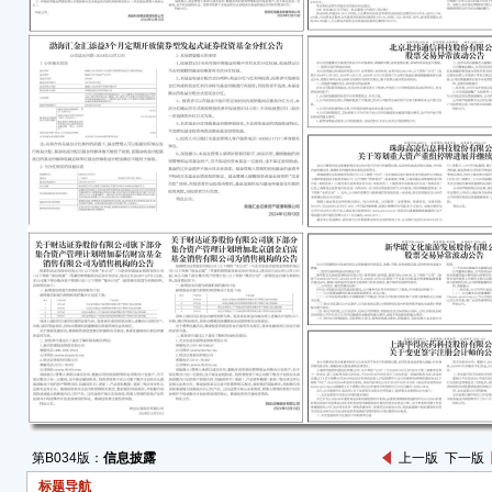
伙）
上海
诺通信
称“
他股
的28
根据
公司
688
牌，
公司于
（ww
于筹划
071
截至
交易的
（星
在重
第B034版：
信息披露
上一版
下一版
利益
标题导航