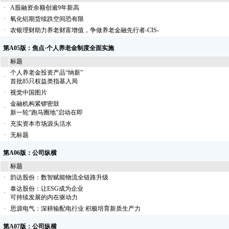
·
A股融资余额创逾9年新高
·
氧化铝期货续跌空间恐有限
·
农银理财助力养老财富增值，争做养老金融先行者-CIS-
第A05版：焦点·个人养老金制度全面实施
标题
个人养老金投资产品“纳新”
·
首批85只权益类指基入局
·
视觉中国图片
金融机构紧锣密鼓
·
新一轮“跑马圈地”启动在即
·
充实资本市场源头活水
·
无标题
第A06版：公司纵横
标题
·
韵达股份：数智赋能物流全链路升级
泰达股份：让ESG成为企业
·
可持续发展的内在驱动力
·
思源电气：深耕输配电行业 积极培育新质生产力
第A07版：公司纵横