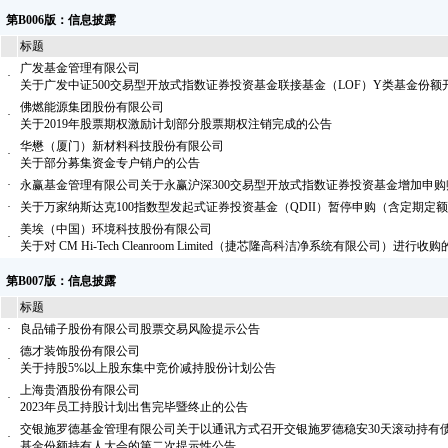
第B006版：信息披露
标题
广发基金管理有限公司
·
关于广发中证500交易型开放式指数证券投资基金联接基金（LOF）Y类基金份
佛燃能源集团股份有限公司
·
关于2019年股票期权激励计划部分股票期权注销完成的公告
华懋（厦门）新材料科技股份有限公司
·
关于部分募集资金专户销户的公告
·
永赢基金管理有限公司关于永赢沪深300交易型开放式指数证券投资基金增加申
·
关于万家纳斯达克100指数型发起式证券投资基金（QDII）暂停申购（含定期定
美埃（中国）环境科技股份有限公司
·
关于对 CM Hi-Tech Cleanroom Limited（捷芯隆高科洁净系统有限公司）进行
第B007版：信息披露
标题
·
良品铺子股份有限公司股票交易风险提示公告
德才装饰股份有限公司
·
关于持股5%以上股东集中竞价减持股份计划公告
上海贵酒股份有限公司
·
2023年员工持股计划出售完毕暨终止的公告
交银施罗德基金管理有限公司关于以通讯方式召开交银施罗德稳安30天滚动持有
·
基金份额持有人大会的第二次提示性公告