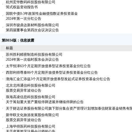
杭州宏华数码科技股份有限公司
·
简式权益变动报告书
国联中债0-3年政策性金融债指数证券投资基金
·
2024年第一次分红公告
深圳市骏鼎达新材料股份有限公司
·
第四届董事会第四次会议决议公告
第B034版：信息披露
标题
苏州胜利精密制造科技股份有限公司
·
2024年第一次临时股东会决议公告
·
太平恒泽63个月定期开放债券型证券投资基金分红公告
·
西部利得尊泰86个月定期开放债券型证券投资基金分红公告
·
渤海汇金汇添益3个月定期开放债券型发起式证券投资基金分红公告
北京北纬通信科技股份有限公司
·
股票交易异常波动公告
珠海高凌信息科技股份有限公司
·
关于筹划重大资产重组停牌进展并继续停牌的公告
·
关于财达证券股份有限公司旗下部分集合资产管理计划增加泰信财富基金销售有
新华联文化旅游发展股份有限公司
·
股票交易异常波动公告
上海毕得医药科技股份有限公司
·
关于变更签字注册会计师的公告