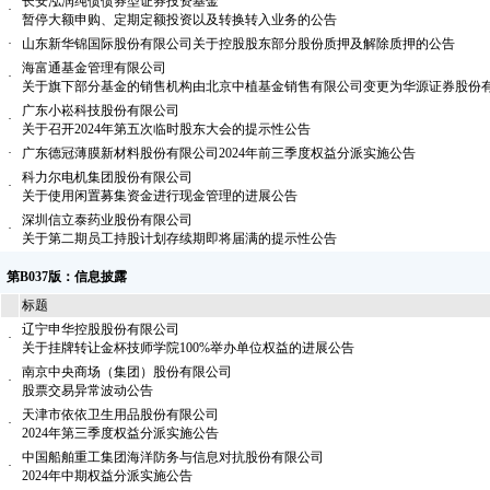
长安泓润纯债债券型证券投资基金
·
暂停大额申购、定期定额投资以及转换转入业务的公告
·
山东新华锦国际股份有限公司关于控股股东部分股份质押及解除质押的公告
海富通基金管理有限公司
·
关于旗下部分基金的销售机构由北京中植基金销售有限公司变更为华源证券股份
广东小崧科技股份有限公司
·
关于召开2024年第五次临时股东大会的提示性公告
·
广东德冠薄膜新材料股份有限公司2024年前三季度权益分派实施公告
科力尔电机集团股份有限公司
·
关于使用闲置募集资金进行现金管理的进展公告
深圳信立泰药业股份有限公司
·
关于第二期员工持股计划存续期即将届满的提示性公告
第B037版：信息披露
标题
辽宁申华控股股份有限公司
·
关于挂牌转让金杯技师学院100%举办单位权益的进展公告
南京中央商场（集团）股份有限公司
·
股票交易异常波动公告
天津市依依卫生用品股份有限公司
·
2024年第三季度权益分派实施公告
中国船舶重工集团海洋防务与信息对抗股份有限公司
·
2024年中期权益分派实施公告