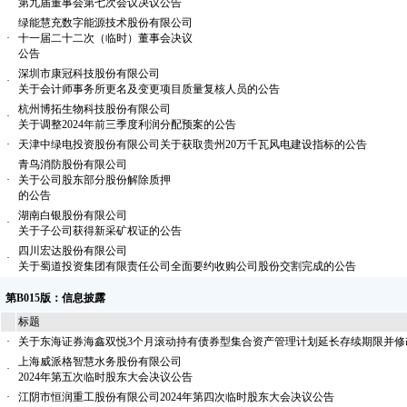
第九届董事会第七次会议决议公告
绿能慧充数字能源技术股份有限公司
·
十一届二十二次（临时）董事会决议
公告
深圳市康冠科技股份有限公司
·
关于会计师事务所更名及变更项目质量复核人员的公告
杭州博拓生物科技股份有限公司
·
关于调整2024年前三季度利润分配预案的公告
·
天津中绿电投资股份有限公司关于获取贵州20万千瓦风电建设指标的公告
青鸟消防股份有限公司
·
关于公司股东部分股份解除质押
的公告
湖南白银股份有限公司
·
关于子公司获得新采矿权证的公告
四川宏达股份有限公司
·
关于蜀道投资集团有限责任公司全面要约收购公司股份交割完成的公告
第B015版：信息披露
标题
·
关于东海证券海鑫双悦3个月滚动持有债券型集合资产管理计划延长存续期限并修
上海威派格智慧水务股份有限公司
·
2024年第五次临时股东大会决议公告
·
江阴市恒润重工股份有限公司2024年第四次临时股东大会决议公告