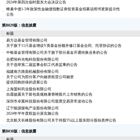
2024年第四次临时股东大会决议公告
蜂巢中债1-5年政策性金融债指数证券投资基金招募说明书更新提示性
·
公告
第B029版：信息披露
标题
易方达基金管理有限公司
·
关于旗下11只基金增设Y类基金份额并修订基金合同、托管协议的公告
·
中银基金管理有限公司关于旗下部分基金开通转换业务的公告
合肥埃科光电科技股份有限公司
·
关于选举第二届监事会职工代表监事的公告
福建南方路面机械股份有限公司
·
关于公司为部分客户向融资租赁公司融资
提供回购担保的进展公告
上海盟科药业股份有限公司
·
自愿披露关于新包装规格康替唑胺片上市销售的公告
·
深圳市卓翼科技股份有限公司股票交易异常波动公告
辽宁能源煤电产业股份有限公司
·
2024年半年度权益分派实施公告
·
北京航天长峰股份有限公司关于持股5%以上股东部分股份质押公告
第B030版：信息披露
标题