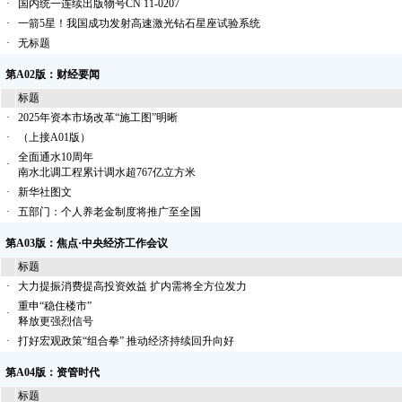
·
国内统一连续出版物号CN 11-0207
·
一箭5星！我国成功发射高速激光钻石星座试验系统
·
无标题
第A02版：财经要闻
标题
·
2025年资本市场改革“施工图”明晰
·
（上接A01版）
全面通水10周年
·
南水北调工程累计调水超767亿立方米
·
新华社图文
·
五部门：个人养老金制度将推广至全国
第A03版：焦点·中央经济工作会议
标题
·
大力提振消费提高投资效益 扩内需将全方位发力
重申“稳住楼市”
·
释放更强烈信号
·
打好宏观政策“组合拳” 推动经济持续回升向好
第A04版：资管时代
标题