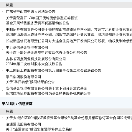
标题
·
广东省中山市中级人民法院公告
关于富荣富开1-3年国开债纯债债券型证券投资
·
基金开展销售服务费费率优惠活动的公告
中邮证券有限责任公司关于撤销鞍山前进路证券营业部、常州市北直街证券营业
·
深圳南山海德三道证券营业部、绵阳市涪城区证券营业部、潍坊潍州路证券营业
·
长城新盛信托有限责任公司对大连金生房地产开发有限公司股权、物权及剩余债
申万菱信基金管理有限公司
·
关于旗下部分基金新增申购赎回代办证券公司的公告
吉林省西点药业科技发展股份有限公司
·
2024年第二次临时股东大会决议公告
·
中工国际工程股份有限公司第八届董事会第二次会议决议公告
孚日集团股份有限公司
·
关于“孚日转债”赎回结果的公告
安信基金管理有限责任公司关于旗下部分开放式基金
·
新增红塔证券股份有限公司为基金销售服务机构的公告
第A11版：信息披露
标题
·
关于大成沪深300指数证券投资基金增设Y类基金份额并相应修订基金合同和托管
瀛通通讯股份有限公司
·
关于“瀛通转债”赎回实施暨即将停止交易的