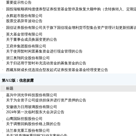
重要提示性公告
·
国投瑞银顺祺纯债债券型证券投资基金暂停及恢复大额申购（含转换转入、定期
永辉超市股份有限公司
·
股票交易异常波动公告
·
国信证券股份有限公司关于旗下国信现金增利货币型集合资产管理计划更新招募
英大基金管理有限公司
·
关于董事会成员换届变更的公告
王府井集团股份有限公司
·
关于使用暂时闲置募集资金进行现金管理的公告
浙江奥翔药业股份有限公司
·
关于归还用于暂时补充流动资金的募集资金的公告
·
西藏东财成长优选混合型发起式证券投资基金基金经理变更公告
第A12版：信息披露
标题
嘉兴中润光学科技股份有限公司
·
关于为全资子公司提供担保并进行资产质押的公告
安徽德力日用玻璃股份有限公司
·
2024年第一次临时股东大会决议公告
山鹰国际控股股份公司
·
关于调整回购股份价格上限的公告
法兰泰克重工股份有限公司
·
关于“提质增效重回报”行动方案的公告