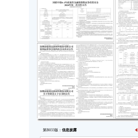
第B033版：
信息披露