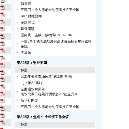
·
致贺信
·
五部门：个人养老金制度将推广至全国
·
A02·财经要闻
·
A03·焦点
·
延伸阅读
·
国内统一连续出版物号CN 11-0207
一箭5星！我国成功发射高速激光钻石星座试验
·
系统
·
无标题
第A02版：财经要闻
标题
·
2025年资本市场改革“施工图”明晰
·
（上接A01版）
全面通水10周年
·
南水北调工程累计调水超767亿立方米
·
新华社图文
·
五部门：个人养老金制度将推广至全国
第A03版：焦点·中央经济工作会议
标题