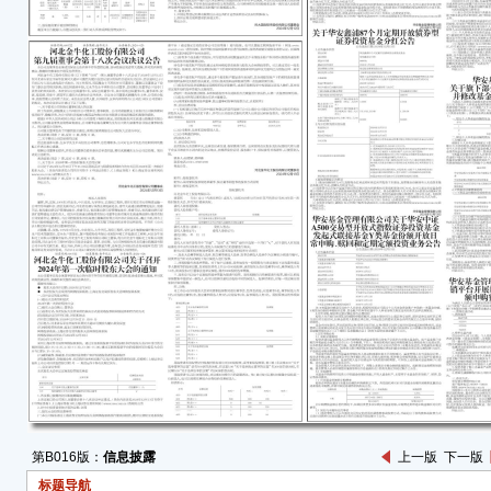
根据
简称
分公
司、
中国
产保
20
20
险赔
6,5
会计
构审
风险
特
海南
董 
202
第B016版：
信息披露
上一版
下一版
标题导航