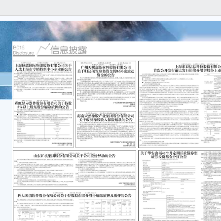
证券
号：20
海南
关于
本公
任何
容的