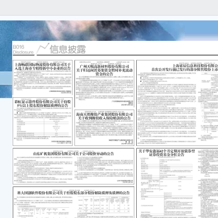
证券
份 编
彩虹
股份
本公
任何
容的