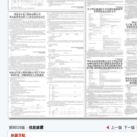
重要
● 
电彩虹
数的2
份数
本公
中电
责任公
质押
■
中电
融资
知义
务。
特
彩虹
第B016版：
信息披露
上一版
下一版
二〇
标题导航