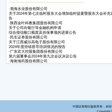
引第
·
渤海水业股份有限公司
交易
关于2024年第七次临时股东大会增加临时提案暨股东大会补充
事、
告
易所
·
陕西金叶科教集团股份有限公司
标准
关于公司向银行等金融机构申请
资金
综合授信敞口额度及担保事项的进展公告
·
民生证券股份有限公司
一一
关于江西威尔高电子股份有限公司
律法
2024年度持续督导培训情况的报告
上市
·
广东宏大控股集团股份有限公司
大会
第六届董事会2024年第九次会议决议公告
事、
·
海南海药股份有限公司
卖的
关于海南证监局对公司采取责令改正措施决定的整改报告
三、
培训
论，
参会
理解
面所
中国证券报社版权所有，未经书面授
Copyright 