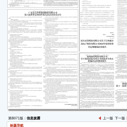
根据
圳证
务》
尽的
年1
事、
培训
一、
1、
2、
3、
人、
4、
司股
二、
第B071版：
信息披露
上一版
下一版
本次
标题导航
上市