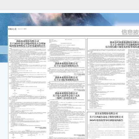
江西
高”或
深圳
公司（
次公
保荐代
年12