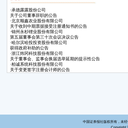
等因
会计
·
承德露露股份公司
价格
关于公司董事辞职的公告
用。
·
北京顺鑫农业股份有限公司
关于收到中期票据接受注册通知书的公告
公司
·
锦州永杉锂业股份有限公司
第五届董事会第三十次会议决议公告
该议
·
哈尔滨哈投投资股份有限公司
获得政府补助的公告
应参
·
浙江炜冈科技股份有限公司
赞成
关于董事会、监事会换届选举延期的提示性公告
·
柏诚系统科技股份有限公司
二、
关于变更签字注册会计师的公告
案》
·
广西东方智造科技股份有限公司
关于股价异动的公告
20
·
深圳市龙图光罩股份有限公司
十一
关于变更2024年度审计机构的公告
了《
票的
公司
180
公司
中国证券报社版权所有，未经书面授
事会
Copyright 