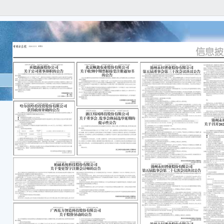
证券
编号：2
锦州
第五
本公
任何
容的