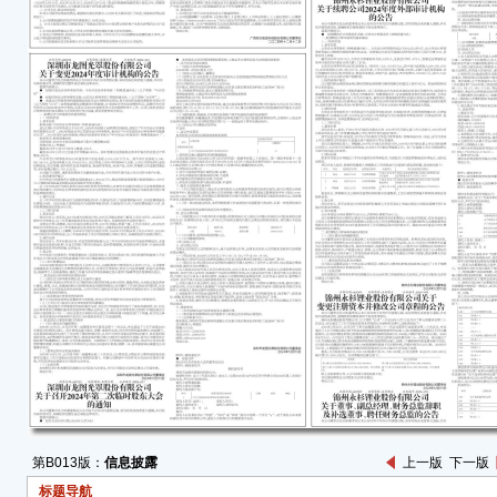
锦州
五届董
议室
议通知
件或
12月
会议
华人
法律
关规
一、
案》
经公
（特
对公
会计
的责
第B013版：
信息披露
上一版
下一版
员工
标题导航