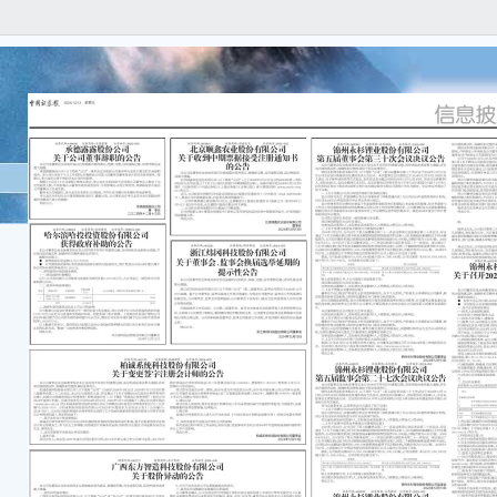
证券
业 公
北京
关于
本公
实、
遗漏