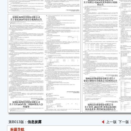
北京
于20
审议
案》。
报》
巨潮资
近日
受注册
接受
一、
自《接
日）
二、
公司
场情
露义
第B013版：
信息披露
上一版
下一版
特
标题导航