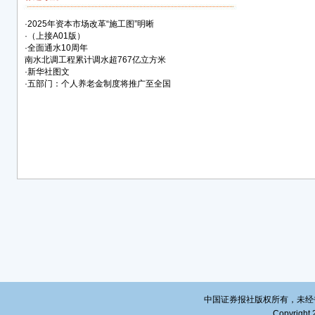
制机
·
2025年资本市场改革“施工图”明晰
疗、
·
（上接A01版）
推动
·
全面通水10周年
务体
南水北调工程累计调水超767亿立方米
·
新华社图文
五是
·
五部门：个人养老金制度将推广至全国
生系
稳，
改善
应，
工作
础性
同合
六是
城乡
理。
效益
健全
富民
中国证券报社版权所有，未经书面授
代化
Copyright 