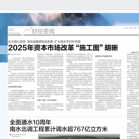
（上
发展
强自
增加
府投
目。
项行
二是
化产
前布