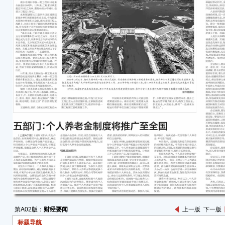
模应
业。
务体
创业
争，
绿色
三是
革举
行动
行动
进平
地方
中长
性、
四是
序扩
推动
加快
第A02版：
财经要闻
上一版
下一版
务贸
标题导航