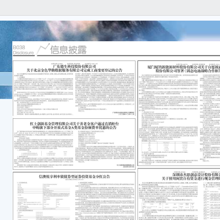
本公
实、
遗漏
一、
广东
202