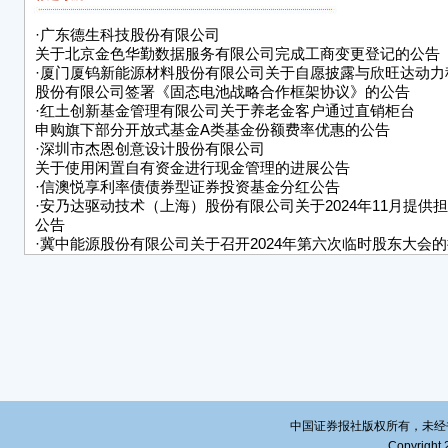
开发
·
广东德生科技股份有限公司
营业
关于北京金色华勤数据服务有限公司完成工商变更登记的公告
·
厦门厦钨新能源材料股份有限公司关于自愿披露与欣旺达动力
统一社
股份有限公司签署《固态电池战略合作框架协议》的公告
名称
·
红土创新基金管理有限公司关于养老金客户通过直销柜台
申购旗下部分开放式基金A类基金份额费率优惠的公告
类型
·
深圳市杰恩创意设计股份有限公司
关于使用闲置自有资金进行现金管理的进展公告
法定
·
信澳悦享利率债债券型证券投资基金分红公告
·
安乃达驱动技术（上海）股份有限公司关于2024年11月提供
住所
公告
号院2
·
冀中能源股份有限公司关于召开2024年第六次临时股东大会
告
注册
·
广州中望龙腾软件股份有限公司2024年第六次临时股东大会
成立
经营
务、
术推
活动
理代
中国证券报社版权所有，未经书面授
Copyright 