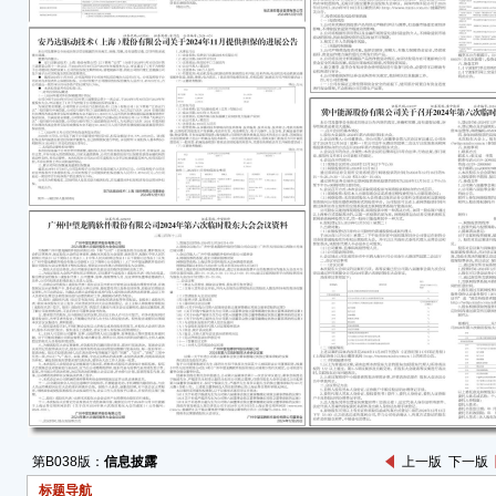
届监
金色
议〉
科技
致，
有限
进行
股权
议》”
互联
称“金
具体
披露媒体
上披
司股
（公告
二、
第B038版：
信息披露
上一版
下一版
根据
标题导航
成相