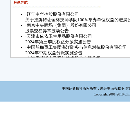
标题导航
·
辽宁申华控股股份有限公司
关于挂牌转让金杯技师学院100%举办单位权益的进展
·
南京中央商场（集团）股份有限公司
股票交易异常波动公告
·
天津市依依卫生用品股份有限公司
2024年第三季度权益分派实施公告
·
中国船舶重工集团海洋防务与信息对抗股份有限公司
2024年中期权益分派实施公告
·
上海霍莱沃电子系统技术股份有限公司
关于合伙企业变更执行事务合伙人
暨持股5%以上股东权益变动达到1%的提示性公告
·
金开新能源股份有限公司
关于控股股东及一致行动人增持公司股份超过1%的提
·
远程电缆股份有限公司
中国证券报社版权所有，未经书面授权不得复制或建立镜
关于拟公开挂牌转让全资子公司经营权的公告
Copyright 2001-2010 Chin
·
五洲特种纸业集团股份有限公司
关于控股股东部分股份质押的公告