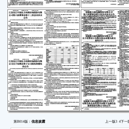
本
000
易日
《深
属于
二
针
核查
通，
1
之处
2
本公
息；
3
重大
第B014版：
信息披露
上一版
3
4
下一
4