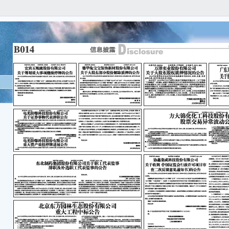
本
实、
遗漏
一