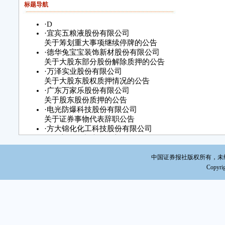
披露
标题导航
三
·
D
·
宜宾五粮液股份有限公司
本
关于筹划重大事项继续停牌的公告
交所
·
德华兔宝宝装饰新材股份有限公司
露的
关于大股东部分股份解除质押的公告
协议
·
万泽实业股份有限公司
上市
关于大股东股权质押情况的公告
公司
·
广东万家乐股份有限公司
关于股东股份质押的公告
信息
·
电光防爆科技股份有限公司
处。
关于证券事物代表辞职公告
·
方大锦化化工科技股份有限公司
四
股票交易异常波动公告
1
·
协鑫集成科技股份有限公司
关于收到《中国证监会行政许可项目审查二次反馈意见
形。
中国证券报社版权所有，未经书面
公告
Copyrig
2
·
东北制药集团股份有限公司关于职工代表监事
报》和
辞职及补选职工代表监事的公告
·
北京东方园林生态股份有限公司
息披
重大工程中标公告
的信
·
江苏吴江中国东方丝绸市场股份有限公司第六届董事
议决议公告