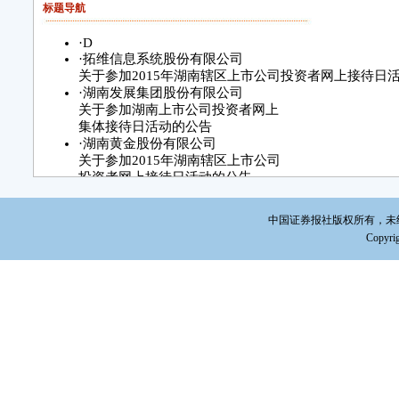
标题导航
·
D
·
拓维信息系统股份有限公司
关于参加2015年湖南辖区上市公司投资者网上接待日
·
湖南发展集团股份有限公司
关于参加湖南上市公司投资者网上
集体接待日活动的公告
·
湖南黄金股份有限公司
关于参加2015年湖南辖区上市公司
投资者网上接待日活动的公告
·
湖南天润实业控股股份有限公司
关于参加湖南上市公司投资者网上
中国证券报社版权所有，未经书面
集体接待日活动的公告
Copyrig
·
贵州百灵企业集团制药股份有限公司
关于收到《关于“重大新药创制”科技重大专项2015年
知》的公告
·
潍柴动力股份有限公司
境外全资子公司发债进展公告
·
烟台杰瑞石油服务集团股份有限公司
关于筹划发行股份购买资产的停牌进展公告
·
重庆桐君阁股份有限公司
关于收到国务院国有资产监督管理委员会批复的公告
·
深圳市实益达科技股份有限公司