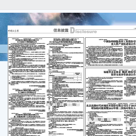
B0
■ 
信
isc