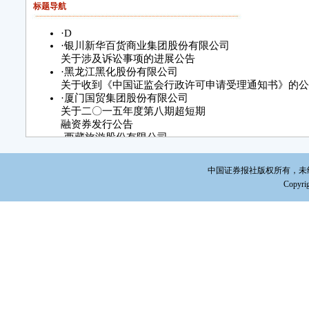
标题导航
·
D
·
银川新华百货商业集团股份有限公司
关于涉及诉讼事项的进展公告
·
黑龙江黑化股份有限公司
关于收到《中国证监会行政许可申请受理通知书》的公
·
厦门国贸集团股份有限公司
关于二〇一五年度第八期超短期
融资券发行公告
·
西藏旅游股份有限公司
关于控股股东增资的公告
·
广州维力医疗器械股份有限公司
中国证券报社版权所有，未经书面
关于变更保荐代表人的公告
Copyrig
·
通化葡萄酒股份有限公司关于闲置募集资金
暂时补充流动资金到期归还的公告
·
金瑞新材料科技股份有限公司
关于参加湖南辖区上市公司投资者
网上集体接待日活动的公告
·
上海申达股份有限公司
关于筹划非公开发行股票延期复牌公告
·
泰尔重工股份有限公司关于终止发行股份购买资产并
事项暨股票复牌的公告
·
浙江升华拜克生物股份有限公司重大资产重组进展公