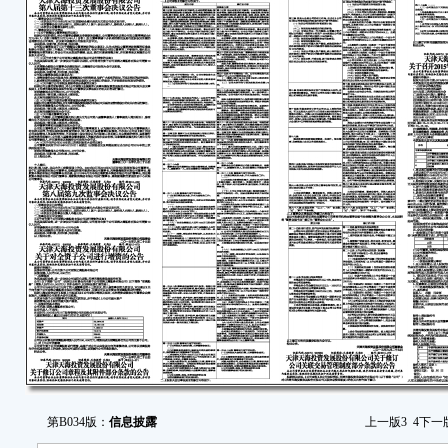
第B034版：
信息披露
上一版
3
4
下一