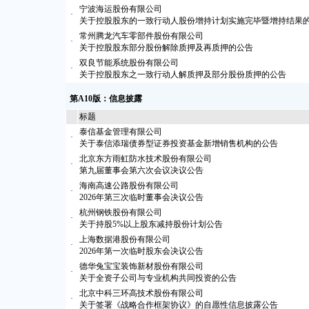
宁波海运股份有限公司
·
关于控股股东的一致行动人股份增持计划实施完毕暨增持结果
常州腾龙汽车零部件股份有限公司
·
关于控股股东部分股份解除质押及再质押的公告
双良节能系统股份有限公司
·
关于控股股东之一致行动人解质押及部分股份质押的公告
第A10版：信息披露
标题
泰信基金管理有限公司
·
关于泰信添瑞债券型证券投资基金新增销售机构的公告
北京东方雨虹防水技术股份有限公司
·
第九届董事会第六次会议决议公告
海南高速公路股份有限公司
·
2026年第三次临时董事会决议公告
杭州钢铁股份有限公司
·
关于持股5%以上股东减持股份计划公告
上海数据港股份有限公司
·
2026年第一次临时股东会决议公告
德华兔宝宝装饰新材股份有限公司
·
关于全资子公司与专业机构共同投资的公告
北京中科三环高技术股份有限公司
·
关于签署《战略合作框架协议》的自愿性信息披露公告