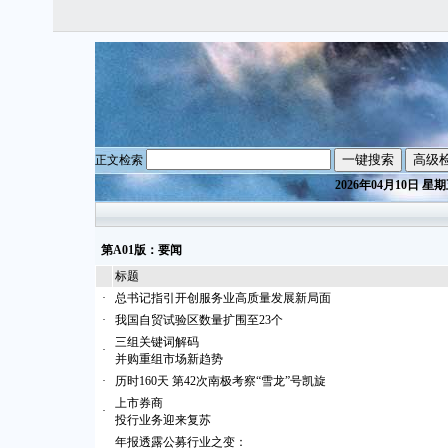
正文检索
2026年04月10日 星
第A01版：要闻
标题
·
总书记指引开创服务业高质量发展新局面
·
我国自贸试验区数量扩围至23个
三组关键词解码
·
并购重组市场新趋势
·
历时160天 第42次南极考察“雪龙”号凯旋
上市券商
·
投行业务迎来复苏
年报透露公募行业之变：