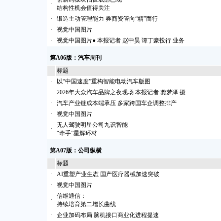
·
结构性机会值得关注
·
锻造主动管理能力 券商资管向“精”而行
·
视觉中国图片
·
视觉中国图片● 本报记者 赵中昊 谭丁豪投行 业务
第A06版：汽车周刊
标题
·
以“中国速度”重构智能电动汽车版图
·
2026年大众汽车品牌之夜现场 本报记者 龚梦泽 摄
·
汽车产业链成本端承压 多家跨国车企调整排产
·
视觉中国图片
无人驾驶明星公司九识智能
·
“牵手”星辉环材
第A07版：公司纵横
标题
·
AI重塑产业生态 国产医疗器械加速突破
·
视觉中国图片
信维通信：
·
持续培育第二增长曲线
·
企业加码布局 脑机接口商业化进程提速