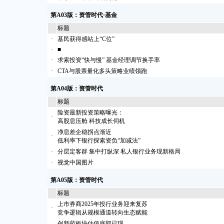
第A03版：资管时代·基金
标题
·
基民获得感站上“C位”
·
■
·
求索投资“快与慢” 基金经理调节换手率
·
CTA与股票量化多头策略业绩领跑
第A04版：资管时代
标题
险资最新投资策略曝光：
·
高股息压舱 科技成长伺机
净息差企稳拐点渐近
·
低利率下银行探索资负“加减法”
·
分层定客群 集中打纵深 私人银行业务现新格局
·
视觉中国图片
第A05版：资管时代
标题
上市券商2025年投行业务迎来复苏
·
竞争逻辑从规模通道转向生态赋能
创新药板块估值底部已现