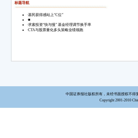
标题导航
·
基民获得感站上“C位”
·
■
·
求索投资“快与慢” 基金经理调节换手率
·
CTA与股票量化多头策略业绩领跑
中国证券报社版权所有，未经书面授权不得复制或建立镜
Copyright 2001-2010 Chin