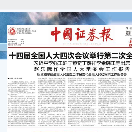
● 
3月
院工
多位
建设
极信
为各
治；