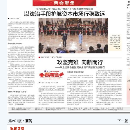
假“
续发
将有
多位
实效
最高
台意
券、期
惩欺
投资
依法
资者损
最高
强资
纵市
全国
析，
场健
成效
第A01版：
要闻
下一版
“‘
标题导航