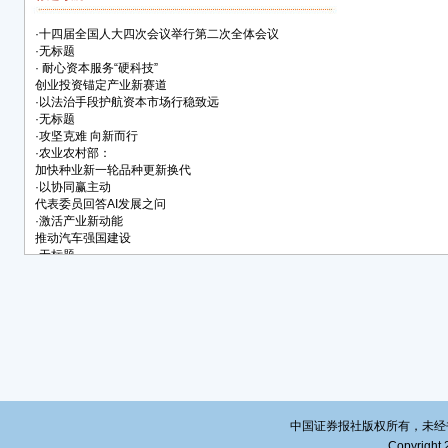
行为
上市
·
十四届全国人大四次会议举行第二次全体会议
将有
·
无标题
·
耐心资本服务“硬科技”
斩断
创业投资锚定产业新赛道
面对
·
以法治手段护航资本市场行稳致远
的现
·
无标题
·
攻坚克难 向新而行
极强
·
农业农村部：
治，
加快种业新一轮品种更新换代
难题，
·
以协同赢主动
代表委员回答AI发展之问
（上
·
激活产业新动能
推动汽车强国建设
应强
·
无标题
长贾
·
无标题
挥立
的障
民事
事赔
同时
责。
建议
中国证券报社版权所有，未经书面授
将充
Copyright 