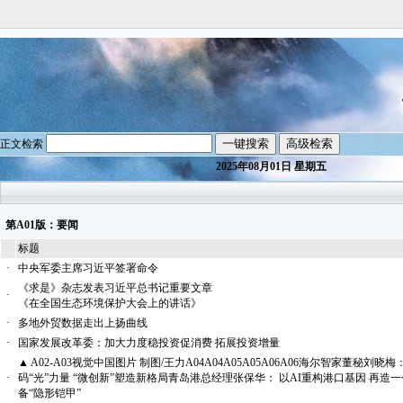
正文检索
2025年08月01日 星期五
第A01版：要闻
标题
·
中央军委主席习近平签署命令
《求是》杂志发表习近平总书记重要文章
·
《在全国生态环境保护大会上的讲话》
·
多地外贸数据走出上扬曲线
·
国家发展改革委：加大力度稳投资促消费 拓展投资增量
▲ A02-A03视觉中国图片 制图/王力A04A04A05A05A06A06海尔智
·
码“光”力量 “微创新”塑造新格局青岛港总经理张保华： 以AI重构港口基因 
备“隐形铠甲”