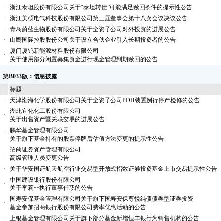
·
浙江泰坦股份有限公司关于“泰坦转债”可能满足赎回条件的提示性公告
·
浙江美硕电气科技股份有限公司第三届董事会第十八次会议决议公告
·
青岛蔚蓝生物股份有限公司关于全资子公司对外投资的进展公告
·
山鹰国际控股股份公司关于设立合伙企业引入长期投资者的公告
厦门厦钨新能源材料股份有限公司
·
关于使用部分闲置募集资金进行现金管理到期赎回的公告
第B033版：信息披露
标题
·
天津渤海化学股份有限公司关于全资子公司PDH装置例行停产检修的公告
湖北宜化化工股份有限公司
·
关于出售资产暨关联交易的进展公告
鹏华基金管理有限公司
·
关于旗下基金持有的股票停牌后估值方法变更的提示性公告
招商证券资产管理有限公司
·
高级管理人员变更公告
·
关于华安国证航天航空行业交易型开放式指数证券投资基金上市交易提示性公告
中国建设银行股份有限公司
·
关于李莉非执行董事任职的公告
国寿安保基金管理有限公司关于旗下国寿安保尊悦纯债债券型证券投资
·
基金参加招商银行股份有限公司费率优惠活动的公告
·
上银基金管理有限公司关于旗下部分基金新增恒丰银行为销售机构的公告