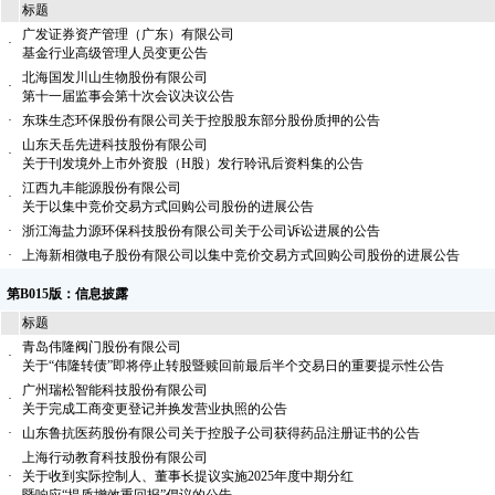
标题
广发证券资产管理（广东）有限公司
·
基金行业高级管理人员变更公告
北海国发川山生物股份有限公司
·
第十一届监事会第十次会议决议公告
·
东珠生态环保股份有限公司关于控股股东部分股份质押的公告
山东天岳先进科技股份有限公司
·
关于刊发境外上市外资股（H股）发行聆讯后资料集的公告
江西九丰能源股份有限公司
·
关于以集中竞价交易方式回购公司股份的进展公告
·
浙江海盐力源环保科技股份有限公司关于公司诉讼进展的公告
·
上海新相微电子股份有限公司以集中竞价交易方式回购公司股份的进展公告
第B015版：信息披露
标题
青岛伟隆阀门股份有限公司
·
关于“伟隆转债”即将停止转股暨赎回前最后半个交易日的重要提示性公告
广州瑞松智能科技股份有限公司
·
关于完成工商变更登记并换发营业执照的公告
·
山东鲁抗医药股份有限公司关于控股子公司获得药品注册证书的公告
上海行动教育科技股份有限公司
·
关于收到实际控制人、董事长提议实施2025年度中期分红