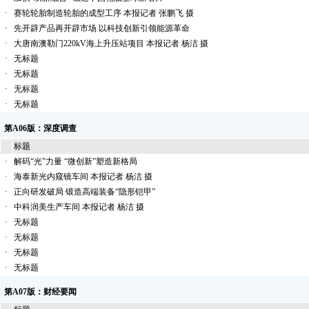
·
赛轮轮胎制造轮胎的成型工序 本报记者 张鹏飞 摄
·
先开辟产品再开辟市场 以科技创新引领能源革命
·
大唐南澳勒门220kV海上升压站项目 本报记者 杨洁 摄
·
无标题
·
无标题
·
无标题
·
无标题
第A06版：深度调查
标题
·
解码“光”力量 “微创新”塑造新格局
·
海泰新光内窥镜车间 本报记者 杨洁 摄
·
正向研发破局 锻造高端装备“隐形铠甲”
·
中科润美生产车间 本报记者 杨洁 摄
·
无标题
·
无标题
·
无标题
·
无标题
第A07版：财经要闻