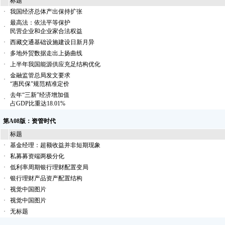
标题
·
我国经济总体产出保持扩张
最高法：依法平等保护
·
民营企业和企业家合法权益
·
西藏交通基础设施建设日新月异
·
多地外贸数据走出上扬曲线
·
上半年我国能源供应充足结构优化
金融监管总局发文要求
·
“惠民保”规范精准定价
去年“三新”经济增加值
·
占GDP比重达18.01%
第A08版：资管时代
标题
·
基金经理：超额收益并非短期现象
·
私募募资端两极分化
·
低利率周期银行理财配置变局
·
银行理财产品资产配置结构
·
视觉中国图片
·
视觉中国图片
·
无标题