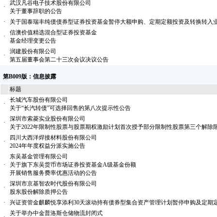
武汉凡谷电子技术股份有限公司
·
关于董事辞职的公告
·
关于国泰瑞丰纯债债券型证券投资基金暂停大额申购、定期定额投资及转换转入
信澳价值精选混合型证券投资基金
·
基金经理变更公告
润建股份有限公司
·
第五届董事会第二十三次会议决议公告
第B009版：信息披露
标题
长城汽车股份有限公司
·
关于“长汽转债”可选择回售的第八次提示性公告
深圳市索菱实业股份有限公司
·
关于2022年限制性股票与股票期权激励计划首次授予部分限制性股票第三个解除
四川大西洋焊接材料股份有限公司
·
2024年年度权益分派实施公告
东吴基金管理有限公司
·
关于旗下东吴货币市场证券投资基金A级基金份额
开展销售服务费率优惠活动的公告
深圳市京基智农时代股份有限公司
·
股东股份解除质押公告
·
兴证资管金麒麟悦享添利30天滚动持有债券型集合资产管理计划暂停申购及定期
关于举办中金普洛斯仓储物流封闭式