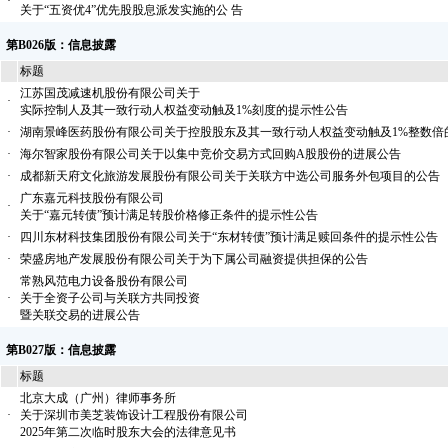
·
关于“五资优4”优先股股息派发实施的公 告
第B026版：信息披露
标题
江苏国茂减速机股份有限公司关于
·
实际控制人及其一致行动人权益变动触及1%刻度的提示性公告
·
湖南景峰医药股份有限公司关于控股股东及其一致行动人权益变动触及1%整数倍
·
海尔智家股份有限公司关于以集中竞价交易方式回购A股股份的进展公告
·
成都新天府文化旅游发展股份有限公司关于关联方中选公司服务外包项目的公告
广东嘉元科技股份有限公司
·
关于“嘉元转债”预计满足转股价格修正条件的提示性公告
·
四川东材科技集团股份有限公司关于“东材转债”预计满足赎回条件的提示性公告
·
荣盛房地产发展股份有限公司关于为下属公司融资提供担保的公告
常熟风范电力设备股份有限公司
·
关于全资子公司与关联方共同投资
暨关联交易的进展公告
第B027版：信息披露
标题
北京大成（广州）律师事务所
·
关于深圳市美芝装饰设计工程股份有限公司
2025年第二次临时股东大会的法律意见书