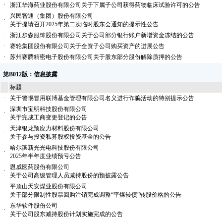
·
浙江华海药业股份有限公司关于下属子公司获得药物临床试验许可的公告
兴民智通（集团）股份有限公司
·
关于提请召开2025年第二次临时股东会通知的提示性公告
·
浙江步森服饰股份有限公司关于公司部分银行账户新增资金冻结的公告
·
赛轮集团股份有限公司关于全资子公司购买资产的进展公告
·
苏州赛腾精密电子股份有限公司关于股东部分股份解除质押的公告
第B012版：信息披露
标题
·
关于警惕冒用联博基金管理有限公司名义进行诈骗活动的特别提示公告
深圳市宝明科技股份有限公司
·
关于完成工商变更登记的公告
天津银龙预应力材料股份有限公司
·
关于参与投资私募股权投资基金的公告
哈尔滨新光光电科技股份有限公司
·
2025年半年度业绩预亏公告
恩威医药股份有限公司
·
关于公司高级管理人员减持股份的预披露公告
平顶山天安煤业股份有限公司
·
关于部分限制性股票回购注销完成调整“平煤转债”转股价格的公告
东华软件股份公司
·
关于公司股东减持股份计划实施完成的公告