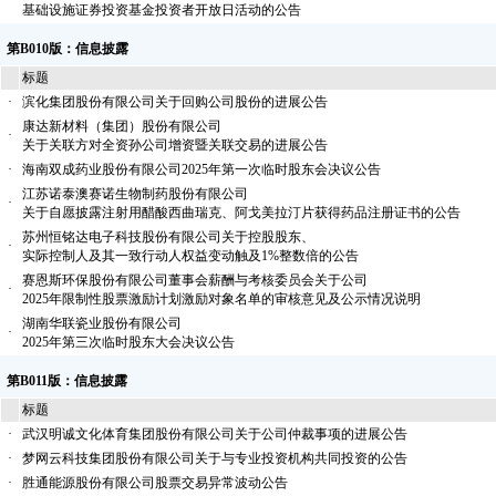
·
基础设施证券投资基金投资者开放日活动的公告
第B010版：信息披露
标题
·
滨化集团股份有限公司关于回购公司股份的进展公告
康达新材料（集团）股份有限公司
·
关于关联方对全资孙公司增资暨关联交易的进展公告
·
海南双成药业股份有限公司2025年第一次临时股东会决议公告
江苏诺泰澳赛诺生物制药股份有限公司
·
关于自愿披露注射用醋酸西曲瑞克、阿戈美拉汀片获得药品注册证书的公告
苏州恒铭达电子科技股份有限公司关于控股股东、
·
实际控制人及其一致行动人权益变动触及1%整数倍的公告
赛恩斯环保股份有限公司董事会薪酬与考核委员会关于公司
·
2025年限制性股票激励计划激励对象名单的审核意见及公示情况说明
湖南华联瓷业股份有限公司
·
2025年第三次临时股东大会决议公告
第B011版：信息披露
标题
·
武汉明诚文化体育集团股份有限公司关于公司仲裁事项的进展公告
·
梦网云科技集团股份有限公司关于与专业投资机构共同投资的公告
·
胜通能源股份有限公司股票交易异常波动公告