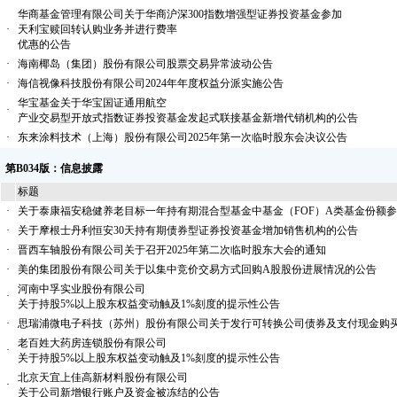
华商基金管理有限公司关于华商沪深300指数增强型证券投资基金参加
·
天利宝赎回转认购业务并进行费率
优惠的公告
·
海南椰岛（集团）股份有限公司股票交易异常波动公告
·
海信视像科技股份有限公司2024年年度权益分派实施公告
华宝基金关于华宝国证通用航空
·
产业交易型开放式指数证券投资基金发起式联接基金新增代销机构的公告
·
东来涂料技术（上海）股份有限公司2025年第一次临时股东会决议公告
第B034版：信息披露
标题
·
关于泰康福安稳健养老目标一年持有期混合型基金中基金（FOF）A类基金份额
·
关于摩根士丹利恒安30天持有期债券型证券投资基金增加销售机构的公告
·
晋西车轴股份有限公司关于召开2025年第二次临时股东大会的通知
·
美的集团股份有限公司关于以集中竞价交易方式回购A股股份进展情况的公告
河南中孚实业股份有限公司
·
关于持股5%以上股东权益变动触及1%刻度的提示性公告
·
思瑞浦微电子科技（苏州）股份有限公司关于发行可转换公司债券及支付现金购
老百姓大药房连锁股份有限公司
·
关于持股5%以上股东权益变动触及1%刻度的提示性公告
北京天宜上佳高新材料股份有限公司
·
关于公司新增银行账户及资金被冻结的公告