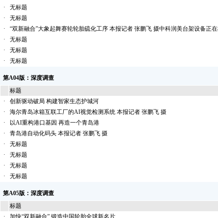
·
无标题
·
无标题
·
“双新融合”大象起舞赛轮轮胎硫化工序 本报记者 张鹏飞 摄中科润美台架设备正在
·
无标题
·
无标题
·
无标题
第A04版：深度调查
标题
·
创新驱动破局 构建智家生态护城河
·
海尔青岛冰箱互联工厂的AI视觉检测系统 本报记者 张鹏飞 摄
·
以AI重构港口基因 再造一个青岛港
·
青岛港自动化码头 本报记者 张鹏飞 摄
·
无标题
·
无标题
·
无标题
·
无标题
第A05版：深度调查
标题
·
加快“双新融合” 锻造中国轮胎全球新名片