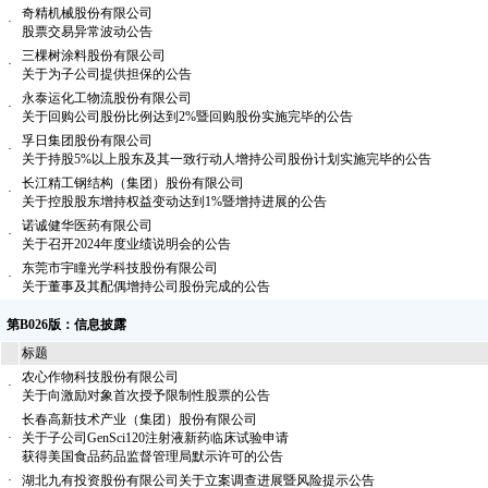
奇精机械股份有限公司
·
股票交易异常波动公告
三棵树涂料股份有限公司
·
关于为子公司提供担保的公告
永泰运化工物流股份有限公司
·
关于回购公司股份比例达到2%暨回购股份实施完毕的公告
孚日集团股份有限公司
·
关于持股5%以上股东及其一致行动人增持公司股份计划实施完毕的公告
长江精工钢结构（集团）股份有限公司
·
关于控股股东增持权益变动达到1%暨增持进展的公告
诺诚健华医药有限公司
·
关于召开2024年度业绩说明会的公告
东莞市宇瞳光学科技股份有限公司
·
关于董事及其配偶增持公司股份完成的公告
第B026版：信息披露
标题
农心作物科技股份有限公司
·
关于向激励对象首次授予限制性股票的公告
长春高新技术产业（集团）股份有限公司
·
关于子公司GenSci120注射液新药临床试验申请
获得美国食品药品监督管理局默示许可的公告
·
湖北九有投资股份有限公司关于立案调查进展暨风险提示公告