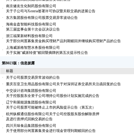
南京健友生化制药股份有限公司
·
关于子公司与Xentria签署许可协议暨关联交易的进展公告
·
东方集团股份有限公司股票交易异常波动公告
海南金盘智能科技股份有限公司
·
第三届监事会第十次会议决议公告
浙江福莱新材料股份有限公司
·
关于部分闲置募集资金购买理财产品到期赎回并继续购买理财产品的公告
上海威派格智慧水务股份有限公司
·
关于实施“威派转债”赎回暨摘牌的第五次提示性公告
第B023版：信息披露
标题
·
关于公司股票交易异常波动的公告
·
重庆百亚卫生用品股份有限公司关于对深圳证券交易所关注函回复的公告
中交设计咨询集团股份有限公司
·
关于控股股东全资子公司增持公司股份计划实施完成的公告
辽宁和展能源集团股份有限公司
·
关于公司股票可能被终止上市的风险提示公告（第五次）
杭州纵横通信股份有限公司关于公司控股股东股份解除质押
·
及进行质押式回购交易的公告
四川天味食品集团股份有限公司
·
关于使用部分闲置募集资金进行现金管理到期赎回的公告