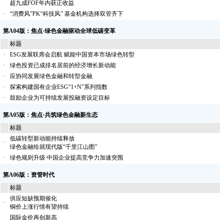
超九成FOF年内获正收益
·
“消费风”PK“科技风” 基金机构选择双管齐下
第A04版：焦点·绿色金融驱动全球低碳变革
标题
·
ESG发展联席会启航 赋能中国资本市场绿色转型
·
绿色投资已成排名居前的经济增长新动能
·
应协同发展绿色金融和转型金融
·
探索构建国有企业ESG“1+N”系列指数
·
鼓励企业为可持续发展投融资设定目标
第A05版：焦点·共筑绿色金融新生态
标题
低碳转型新动能持续释放
·
绿色金融绘就现代版“千里江山图”
·
绿色规则升级 中国企业提高竞争力加速突围
第A06版：资管时代
标题
供应短缺预期催化
·
铜价上涨行情有望持续
国际金价再创新高