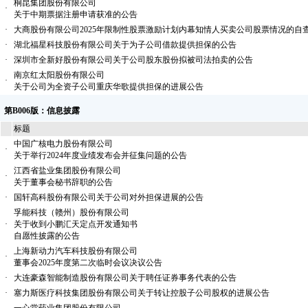
桐昆集团股份有限公司
·
关于中期票据注册申请获准的公告
·
大商股份有限公司2025年限制性股票激励计划内幕知情人买卖公司股票情况的自
·
湖北福星科技股份有限公司关于为子公司借款提供担保的公告
·
深圳市全新好股份有限公司关于公司股东股份拟被司法拍卖的公告
南京红太阳股份有限公司
·
关于公司为全资子公司重庆华歌提供担保的进展公告
第B006版：信息披露
标题
中国广核电力股份有限公司
·
关于举行2024年度业绩发布会并征集问题的公告
江西省盐业集团股份有限公司
·
关于董事会秘书辞职的公告
·
国轩高科股份有限公司关于公司对外担保进展的公告
孚能科技（赣州）股份有限公司
·
关于收到小鹏汇天定点开发通知书
自愿性披露的公告
上海新动力汽车科技股份有限公司
·
董事会2025年度第二次临时会议决议公告
·
大连豪森智能制造股份有限公司关于聘任证券事务代表的公告
·
塞力斯医疗科技集团股份有限公司关于转让控股子公司股权的进展公告