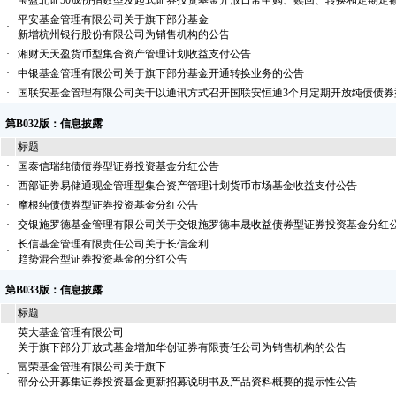
·
宝盈北证50成份指数型发起式证券投资基金开放日常申购、赎回、转换和定期定
平安基金管理有限公司关于旗下部分基金
·
新增杭州银行股份有限公司为销售机构的公告
·
湘财天天盈货币型集合资产管理计划收益支付公告
·
中银基金管理有限公司关于旗下部分基金开通转换业务的公告
·
国联安基金管理有限公司关于以通讯方式召开国联安恒通3个月定期开放纯债债
第B032版：信息披露
标题
·
国泰信瑞纯债债券型证券投资基金分红公告
·
西部证券易储通现金管理型集合资产管理计划货币市场基金收益支付公告
·
摩根纯债债券型证券投资基金分红公告
·
交银施罗德基金管理有限公司关于交银施罗德丰晟收益债券型证券投资基金分红
长信基金管理有限责任公司关于长信金利
·
趋势混合型证券投资基金的分红公告
第B033版：信息披露
标题
英大基金管理有限公司
·
关于旗下部分开放式基金增加华创证券有限责任公司为销售机构的公告
富荣基金管理有限公司关于旗下
·
部分公开募集证券投资基金更新招募说明书及产品资料概要的提示性公告