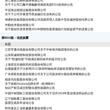
浙江康恩贝制药股份有限公司
·
关于子公司乙酰半胱氨酸溶液获美国FDA批准的公告
中远海运能源运输股份有限公司
·
关于子公司开展货币类金融衍生业务的公告
·
神通科技集团股份有限公司高级管理人员集中竞价减持股份结果公告
华勤技术股份有限公司
·
关于股份性质变更暨2025年限制性股票激励计划权益授予的进展公告
第B016版：信息披露
标题
·
江苏亨通光电股份有限公司关于中标海洋能源项目的公告
山东联诚精密制造股份有限公司
·
关于“联诚转债”可能满足赎回条件的提示性公告
上海君实生物医药科技股份有限公司
·
自愿披露关于注射用JS212获得药物临床试验批准通知书的公告
·
广东英联包装股份有限公司关于公司股东部分股份质押展期的公告
报喜鸟控股股份有限公司
·
关于收购Woolrich品牌全球（欧洲除外）
知识产权完成交割暨自愿性披露的公告
·
中国中材国际工程股份有限公司关于召开2024年度业绩说明会的公告
辽宁福鞍重工股份有限公司
·
股票交易异常波动公告
郑州速达工业机械服务股份有限公司