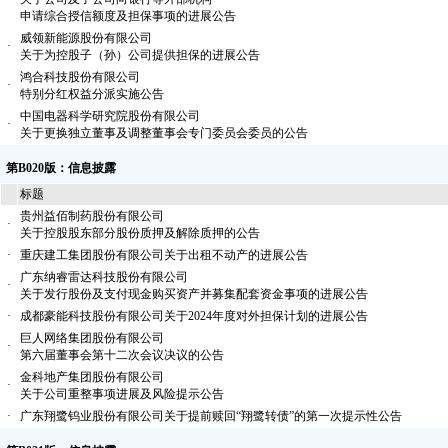
申请综合授信额度及担保事项的进展公告
威领新能源股份有限公司
·
关于为控股子（孙）公司提供担保的进展公告
鸿合科技股份有限公司
·
特别分红权益分派实施公告
中国电器科学研究院股份有限公司
·
关于更换独立董事及调整董事会专门委员会委员的公告
第B020版：信息披露
标题
贵州益佰制药股份有限公司
·
关于控股股东部分股份质押及解除质押的公告
·
重庆建工集团股份有限公司关于出租不动产的进展公告
广东纳睿雷达科技股份有限公司
·
关于发行股份及支付现金购买资产并募集配套资金事项的进展公告
·
成都豪能科技股份有限公司关于2024年度对外担保计划的进展公告
巨人网络集团股份有限公司
·
第六届董事会第十二次会议决议的公告
金科地产集团股份有限公司
·
关于公司重整事项进展及风险提示公告
·
广东翔鹭钨业股份有限公司关于提前赎回“翔鹭转债”的第一次提示性公告