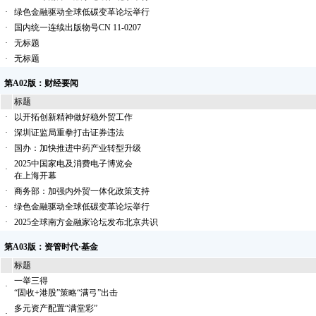
·
绿色金融驱动全球低碳变革论坛举行
·
国内统一连续出版物号CN 11-0207
·
无标题
·
无标题
第A02版：财经要闻
标题
·
以开拓创新精神做好稳外贸工作
·
深圳证监局重拳打击证券违法
·
国办：加快推进中药产业转型升级
2025中国家电及消费电子博览会
·
在上海开幕
·
商务部：加强内外贸一体化政策支持
·
绿色金融驱动全球低碳变革论坛举行
·
2025全球南方金融家论坛发布北京共识
第A03版：资管时代·基金
标题
一举三得
·
“固收+港股”策略“满弓”出击
多元资产配置“满堂彩”
·