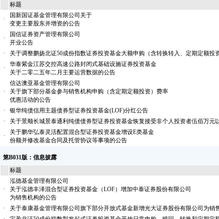
标题
国新国证基金管理有限公司关于
·
变更主要股东并增资的公告
国信证券资产管理有限公司
·
开业公告
·
关于调整鹏扬北证50成份指数证券投资基金大额申购（含转换转入、定期定额投
华泰紫金江苏交控高速公路封闭式基础设施证券投资基金
·
关于二零二五年二月主要运营数据的公告
信达澳亚基金管理有限公司
·
关于旗下部分基金参与销售机构申购（含定期定额投资）费率
优惠活动的公告
·
银华纯债信用主题债券型证券投资基金(LOF)分红公告
·
关于景顺长城景泰通利纯债债券型证券投资基金恢复接受非个人投资者伍佰万元
关于鹏华弘泰灵活配置混合型证券投资基金增设E类基金
·
份额并修改基金合同及托管协议等事项的公告
第B031版：信息披露
标题
泓德基金管理有限公司
·
关于泓德丰泽混合型证券投资基金（LOF）增加中泰证券股份有限公司
为销售机构的公告
·
关于泰康基金管理有限公司旗下部分开放式基金新增光大证券股份有限公司为销