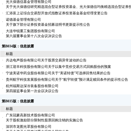
光大保德信基金管理有限公司
·
关于光大保德信研究精选混合型证券投资基金、光大保德信均衡精选混合型证券
·
汇添富上证综合交易型开放式指数证券投资基金基金经理变更公告
诺德基金管理有限公司
·
关于旗下部分证券投资基金招募说明书更新提示性公告
大连华锐重工集团股份有限公司
·
第六届董事会第十八次会议决议公告
第B034版：信息披露
标题
·
共达电声股份有限公司关于股票交易异常波动的公告
·
浙江迎丰科技股份有限公司关于以集中竞价交易方式回购股份的预案
·
宁波美诺华药业股份有限公司关于“美诺转债”可选择回售结果的公告
·
贵州航宇科技发展股份有限公司关于“航宇转债”预计满足赎回条件的提示性公告
杭州福斯达深冷装备股份有限公司
·
第四届监事会第一次会议决议公告
第B035版：信息披露
标题
广东冠豪高新技术股份有限公司
·
关于股权激励部分限制性股票回购注销的实施公告
深圳市龙图光罩股份有限公司
·