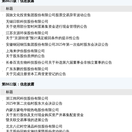
第B021版：信息披露
标题
·
国旅文化投资集团股份有限公司股票交易异常波动公告
无锡日联科技股份有限公司
·
关于使用部分暂时闲置募集资金进行现金管理的公告
江苏京源环保股份有限公司
·
关于“京源转债”预计满足赎回条件的提示性公告
·
安徽铜冠铜箔集团股份有限公司2025年第一次临时股东会决议公告
上海来伊份股份有限公司
·
关于股东股份质押的公告
·
长春百克生物科技股份公司关于补选第六届董事会非独立董事的公告
广东东鹏控股股份有限公司
·
关于完成注册资本工商变更登记的公告
第B022版：信息披露
标题
浙江炜冈科技股份有限公司
·
2025年第二次临时股东大会决议公告
内蒙古蒙电华能热电股份有限公司
·
关于发行股份及支付现金购买资产并募集配套资金
暨关联交易事项的进展公告
北京八亿时空液晶科技股份有限公司
·
关于股份回购实施结果暨股份变动的公告