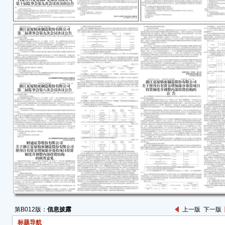
(一)
(二
119
(三
股东
■
(四
的规
本次
女士
体董
会。
式。
法》
程》
(五
第B012版：
信息披露
上一版
下一版
1、
标题导航