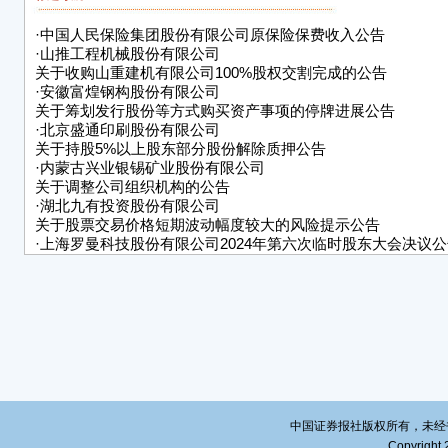
人；
·
中国人民保险集团股份有限公司原保险保费收入公告
2、
·
山推工程机械股份有限公司
关于收购山重建机有限公司100%股权交割完成的公告
人；
·
安徽富煌钢构股份有限公司
3、
关于筹划发行股份等方式购买资产事项的停牌进展公告
部分
·
北京盛通印刷股份有限公司
关于持股5%以上股东部分股份解除质押公告
二、
·
内蒙古兴业银锡矿业股份有限公司
关于调整公司组织机构的公告
(一
·
湖北九有投资股份有限公司
关于股票交易价格短期波动幅度较大的风险提示公告
1、
·
上海罗曼科技股份有限公司2024年第六次临时股东大会决议公
·
浙江夏厦精密制造股份有限公司
审议
第二届董事会第九次会议决议公告
表
■
(二
■
中国证券报社版权所有，未经书面授
(三
Copyright 