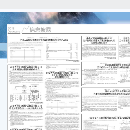
本公
任何
容的
重要
●本
一、