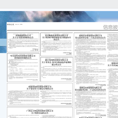
本公
任何
容的
柏诚
别于2
事会
过了
意公