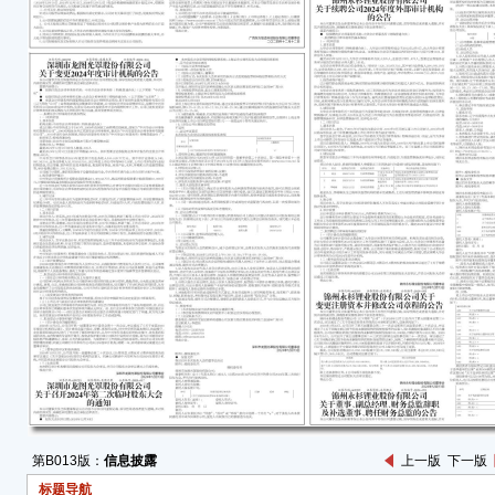
下简称
机构。
14日
的《
计师事
诚系
告》（
计师
公司
一、
容诚
和内
师王
务所
蒋伟
二、
第B013版：
信息披露
上一版
下一版
1、
标题导航