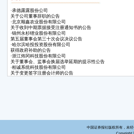
项目
师，2
·
承德露露股份公司
在容
关于公司董事辞职的公告
（68
·
北京顺鑫农业股份有限公司
关于收到中期票据接受注册通知书的公告
挂牌
·
锦州永杉锂业股份有限公司
项目
第五届董事会第三十次会议决议公告
·
哈尔滨哈投投资股份有限公司
册会计
获得政府补助的公告
年开
·
浙江炜冈科技股份有限公司
电源（
关于董事会、监事会换届选举延期的提示性公告
司、
·
柏诚系统科技股份有限公司
关于变更签字注册会计师的公告
2、
·
广西东方智造科技股份有限公司
关于股价异动的公告
项目
·
深圳市龙图光罩股份有限公司
内未
关于变更2024年度审计机构的公告
理措
3、
容诚
注册
中国证券报社版权所有，未经书面授
Copyright 