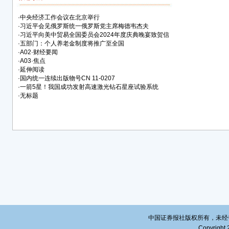
·
中央经济工作会议在北京举行
·
习近平会见俄罗斯统一俄罗斯党主席梅德韦杰夫
·
习近平向美中贸易全国委员会2024年度庆典晚宴致贺信
·
五部门：个人养老金制度将推广至全国
·
A02·财经要闻
·
A03·焦点
·
延伸阅读
·
国内统一连续出版物号CN 11-0207
·
一箭5星！我国成功发射高速激光钻石星座试验系统
·
无标题
中国证券报社版权所有，未经书面授
Copyright 