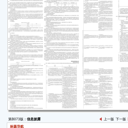
5.7
● 
有公司
164
3.
接持有
265
● 本
能涉
理解
一、
公司
公司限
华兴
持公司
先生持
164
第B073版：
信息披露
上一版
下一版
3.88
标题导航