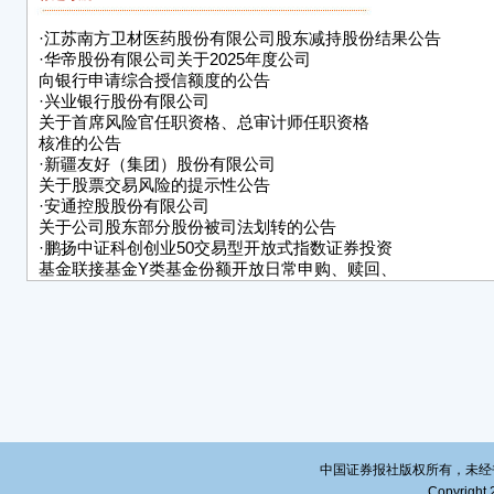
具体
·
江苏南方卫材医药股份有限公司股东减持股份结果公告
■
·
华帝股份有限公司关于2025年度公司
向银行申请综合授信额度的公告
二、
·
兴业银行股份有限公司
关于首席风险官任职资格、总审计师任职资格
1.
核准的公告
控股
·
新疆友好（集团）股份有限公司
管理
关于股票交易风险的提示性公告
股东
·
安通控股股份有限公司
关于公司股东部分股份被司法划转的公告
2.
·
鹏扬中证科创创业50交易型开放式指数证券投资
郭东
基金联接基金Y类基金份额开放日常申购、赎回、
275,
定期定额投资业务的公告
6.5
3.本
及中
除限
情况
关规
中国证券报社版权所有，未经书面授
公司
Copyright 