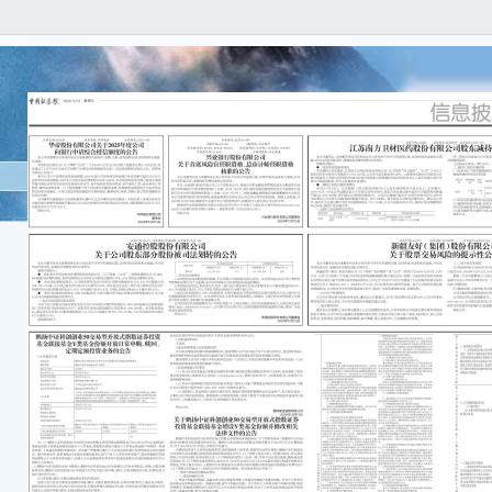
本公
任何
容的
重要
● 
（以下
法强