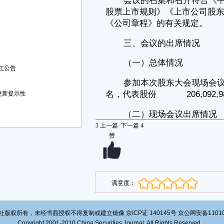
通过网络投票系统进行有效表决的股东及股东代理人516名，代表股
份数为6,346,802股，占公司股份总数的1.1560％。
（四）持股5%以下（不含持股5%）的中小投资者出席会议情况
通过现场和网络参加本次会议进行有效表决的中小投资者及代理人共
517名，代表股份数为6,347,102股，占公司股份总数的1.1560％。
（五）会议由公司职工董事潘健先生主持，公司部分董事、监事、高
红公告
级管理人员及见证律师出席或列席了会议。
四、提案审议和表决情况
更新提示性
本次股东大会按照《北方化学工业股份有限公司关于召开2024年第四
次临时股东大会的通知》所列议题进行，无否决或取消提案的情况。经与
会股东审议，审议通过了以下议案：
3
上一篇
下一篇
4
（一）审议并通过了《关于聘任2024年度审计机构的议案》。
赞
表决结果：205,144,479同意，占出席会议股东所持有效表决权股份
总数的99.5398％；879,202股反对，占出席会议股东所持有效表决权股份
总数的0.4266％；69,300股弃权，占出席会议股东所持有效表决权股份总
数的0.0336％。
满意度：
其中，中小投资者表决情况：5,398,600股同意，占出席会议中小投
资者所持有效表决权股份总数的85.0561％；879,202股反对，占出席会议
中小投资者所持有效表决权股份总数的13.8520％；69,300股弃权，占出
席会议中小投资者所持有效表决权股份总数的1.0918％。
版权所有，未经书面授权不得复制或建立镜像 京ICP证 140145号 京公网安备1101020
（二）审议并通过了《关于制定〈北方化学工业股份有限公司企业年
Copyright 2001-2010 China Securities Journal. All Rights Reserved