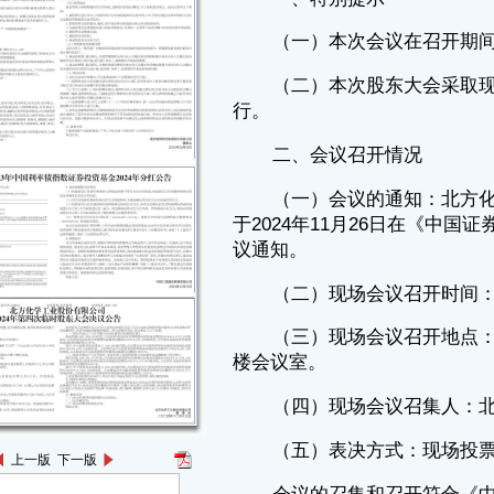
（一）会议的通知：北方化学工业股份有限公司（以下简称“公司”）
于2024年11月26日在《中国证券报》《证券时报》和巨潮资讯网刊登了会
议通知。
（二）现场会议召开时间：2024年12月12日下午2:50。
（三）现场会议召开地点：四川省泸州市高坝北化股份总部办公楼三
楼会议室。
（四）现场会议召集人：北方化学工业股份有限公司董事会。
（五）表决方式：现场投票及网络投票相结合的方式。
会议的召集和召开符合《中华人民共和国公司法》《深圳证券交易所
股票上市规则》《上市公司股东大会规则》等法律法规、规范性文件及
《公司章程》的有关规定。
三、会议的出席情况
（一）总体情况
参加本次股东大会现场会议和网络投票的股东及股东代理人共521
名，代表股份 206,092,981股，占公司股份总数的37.5373％。
（二）现场会议出席情况
出席本次股东大会现场会议的股东及股东代理人5名，代表股份
199,746,179股，占公司股份总数的36.3813％。
上一版
下一版
（三）网络投票情况