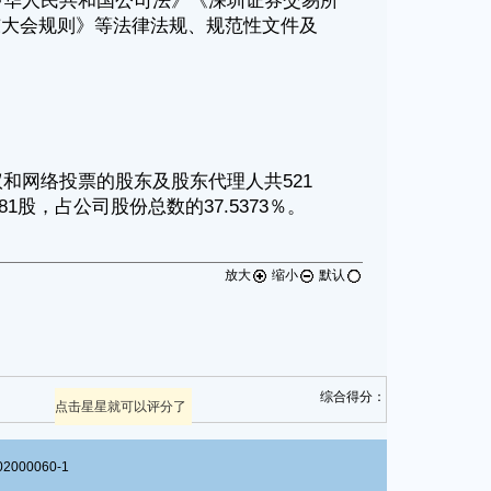
放大
缩小
默认
综合得分：
点击星星就可以评分了
00060-1