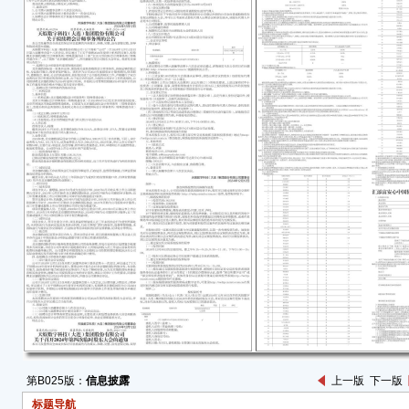
2 
投资
体办
常交
日或
基金
务）
求或
放日
届时
基金
场、
基金
应的
有关
3 
第B025版：
信息披露
上一版
下一版
3.
标题导航