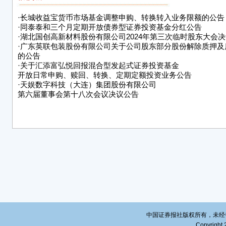
1、
·
长城收益宝货币市场基金调整申购、转换转入业务限额的公告
金基金
·
同泰泰和三个月定期开放债券型证券投资基金分红公告
费）
·
湖北国创高新材料股份有限公司2024年第三次临时股东大会
份额
·
广东英联包装股份有限公司关于公司股东部分股份解除质押及
他销
的公告
金额
·
关于汇添富弘悦回报混合型发起式证券投资基金
开放日常申购、赎回、转换、定期定额投资业务公告
部分
·
天娱数字科技（大连）集团股份有限公司
额及
第六届董事会第十八次会议决议公告
定为
2、
基金
3、
金份
购金
设上
级管
外）
50
中国证券报社版权所有，未经书面授
人无
Copyright 