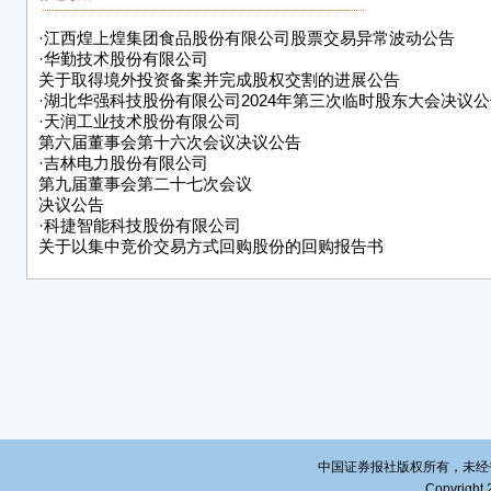
5.
·
江西煌上煌集团食品股份有限公司股票交易异常波动公告
程》
·
华勤技术股份有限公司
关于取得境外投资备案并完成股权交割的进展公告
二、
·
湖北华强科技股份有限公司2024年第三次临时股东大会决议公
（一
·
天润工业技术股份有限公司
第六届董事会第十六次会议决议公告
综合
·
吉林电力股份有限公司
会议
第九届董事会第二十七次会议
决议公告
于调
·
科捷智能科技股份有限公司
案》
关于以集中竞价交易方式回购股份的回购报告书
（二
章程
会议
于修
意将
议。
具体
电力
中国证券报社版权所有，未经书面授
章程
Copyright 