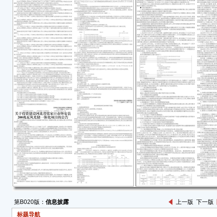
实、
遗漏
一、
1.
次会议
等方
2. 
次会
方式
3.
玉峰
为表
独立
4.
次会
次会
第B020版：
信息披露
上一版
下一版
议。
标题导航