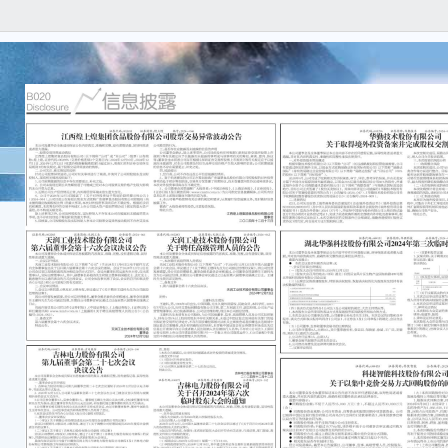
证券
份 公
吉林
第九
决
本公