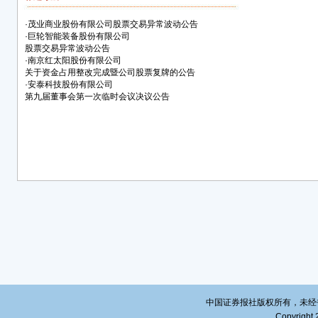
赞成
·
茂业商业股份有限公司股票交易异常波动公告
董事
·
巨轮智能装备股份有限公司
股票交易异常波动公告
伙）
·
南京红太阳股份有限公司
表和
关于资金占用整改完成暨公司股票复牌的公告
交易所网站
·
安泰科技股份有限公司
第九届董事会第一次临时会议决议公告
刊登
财务
本议
会议
本议
3、
三次
0票。
公司
14:
具体
中国证券报社版权所有，未经书面授
（http
Copyright 