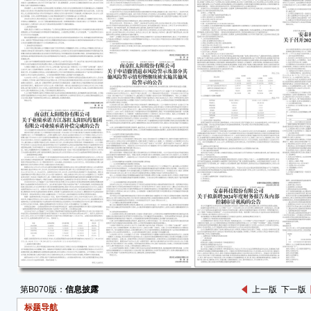
安泰
会议通
据此通
会议
符合
公司
本次
1、
资的
赞成
董事
份并
站（htt
《安
购少
2、
第B070版：
信息披露
上一版
下一版
议案
标题导航