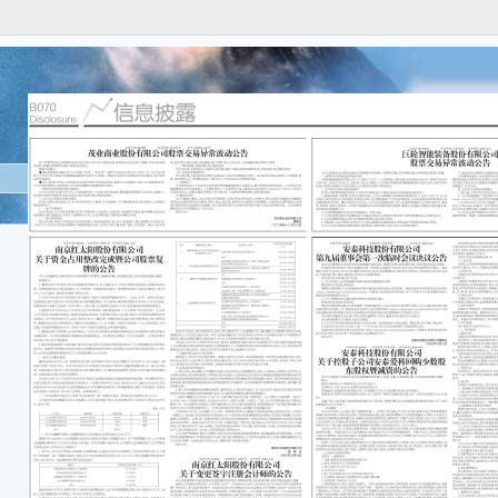
证券
技 公
安泰
第九
本公
实、
遗漏