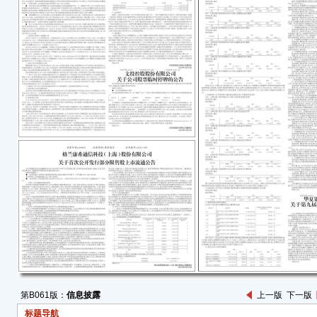
● 
（因2
日）
一、
经中
通信
册的批
经上
股份有
开发行
202
后总股
373
条件流
11.9
本次
第B061版：
信息披露
上一版
下一版
股，
市之
标题导航