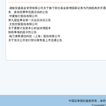
发行
·
浦银安盛基金管理有限公司关于旗下部分基金新增国新证券为代销机构并开通
为准
务、参加其费率优惠活动的公告
32,
·
华夏银行股份有限公司
现限售
第九届监事会第一次会议决议公告
·
文投控股股份有限公司
日（因
关于重整计划资本公积金转增股本
易日
除权事项的提示性公告
·
格兰康希通信科技（上海）股份有限公司
二、
关于首次公开发行部分限售股上市流通公告
数量
本次
分限
今，
股本
三、
根据
市招
板上
其持
中国证券报社版权所有，未经书面授
Copyright 