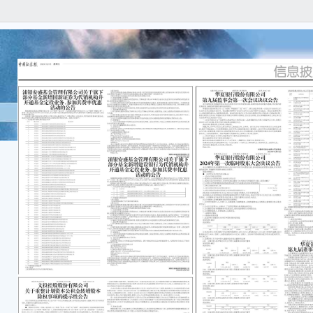
本公
任何
容的
重要
● 
方式为
本次股