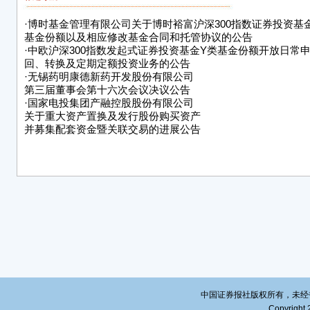
公司
·
博时基金管理有限公司关于博时裕富沪深300指数证券投资基
金。
基金份额以及相应修改基金合同和托管协议的公告
·
中欧沪深300指数发起式证券投资基金Y类基金份额开放日常
本次
回、转换及定期定额投资业务的公告
时不
·
无锡药明康德新药开发股份有限公司
第三届董事会第十六次会议决议公告
本次
·
国家电投集团产融控股股份有限公司
召，
关于重大资产置换及发行股份购买资产
展的
并募集配套资金暨关联交易的进展公告
资产
新的
公司
型升
二、
公司
募集
的相关
市时起
巨潮资讯
中国证券报社版权所有，未经书面授
于筹划
Copyright 