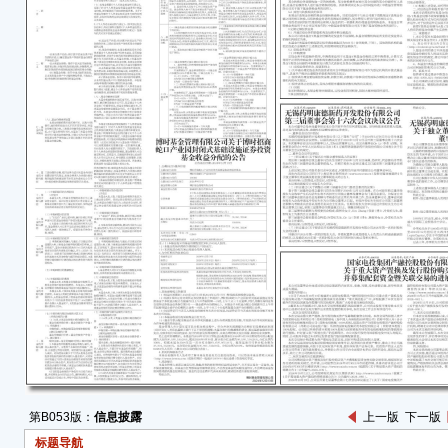
资产
示”
需履
2.
风险
者对
交易
一、
本次
募集
电技
份有
有限
国家
投产
称资
10
第B053版：
信息披露
上一版
下一版
分进
标题导航
由公