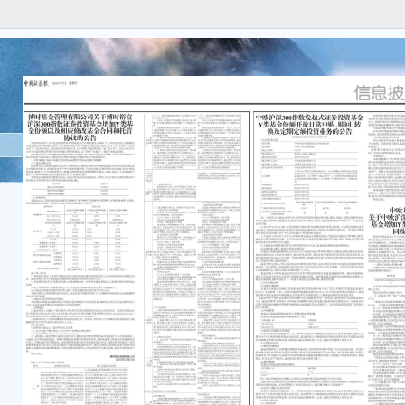
本公
实、
遗漏
重要
1.
产融