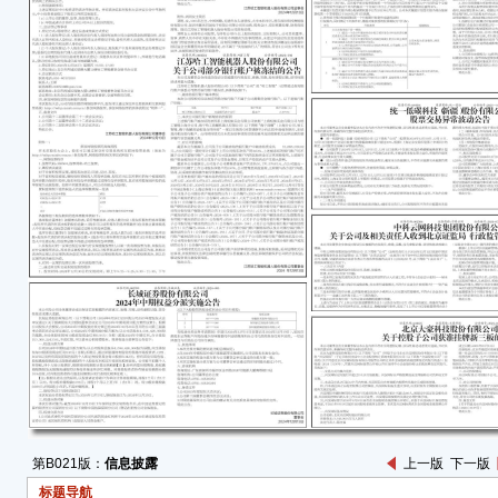
出具
继、
（[2
情况
一、
中科
清：
经查
一是
估计
则》
二是
减值
值》
三是
费用
第B021版：
信息披露
上一版
下一版
第3
标题导航