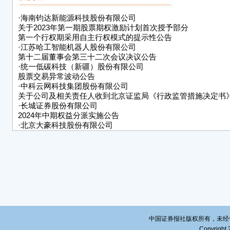
四是
准确
·
海南钧达新能源科技股份有限公司
关于2023年第一期股票期权激励计划首次授予部分
上述
第一个行权期采用自主行权模式的提示性公告
（证
·
江苏哈工智能机器人股份有限公司
第十二届董事会第三十二次会议决议公告
长、
·
统一低碳科技（新疆）股份有限公司
勉地
股票交易异常波动公告
法》
·
中科云网科技集团股份有限公司
违规
关于公司及相关责任人收到北京证监局《行政监管措施决定书
·
长城证券股份有限公司
根据
2024年中期权益分派实施公告
第1
·
北京大豪科技股份有限公司
令改
关于控股子公司获准挂牌新三板的公告
案。
保障
此类
向我
如果
书之
复议
中国证券报社版权所有，未经书面授
管辖
Copyright 