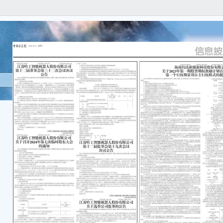
本公
实、
遗漏
中科
司”）
监督