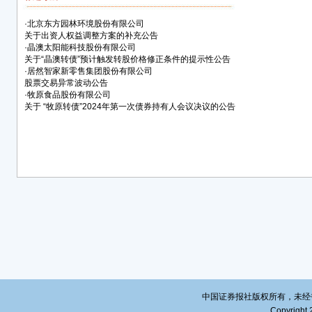
制人
项；
·
北京东方园林环境股份有限公司
关于出资人权益调整方案的补充公告
5.
·
晶澳太阳能科技股份有限公司
及其
关于“晶澳转债”预计触发转股价格修正条件的提示性公告
·
居然智家新零售集团股份有限公司
三、
股票交易异常波动公告
·
牧原食品股份有限公司
公司
关于 “牧原转债”2024年第一次债券持有人会议决议的公告
证券
的事
等；
股票
公司
露的
事项
时履
四、
1.
形。
中国证券报社版权所有，未经书面授
Copyright 