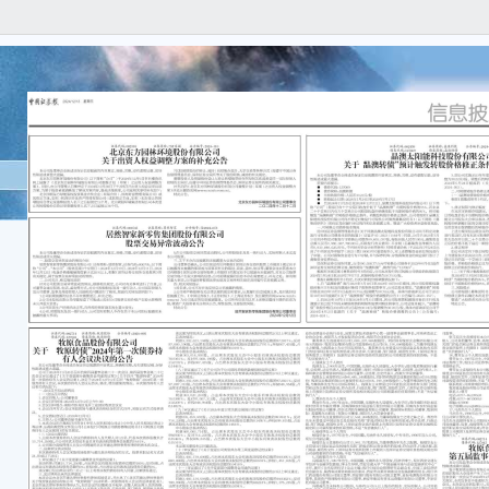
本公
实、
遗漏
一、
居然
居然智
公司”