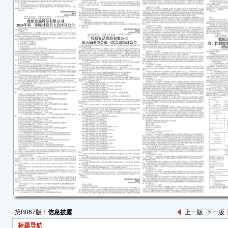
年12
累计
的有
二、
针对
定，
场、
动人
人员
下：
1.
处；
2.
公司
3.
未发
第B067版：
信息披露
上一版
下一版
4.
标题导航