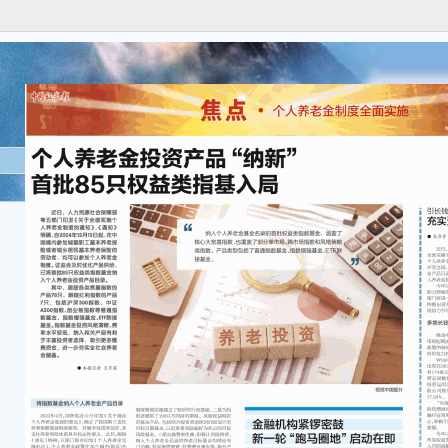
● 
近日
金制
金制
融机
化工