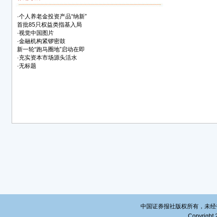
人往
·
个人养老金投资产品“纳新”
金。
首批85只权益类指基入局
务品
·
视觉中国图片
数量
·
金融机构紧锣密鼓
开办
新一轮“跑马圈地”启动在即
·
充实资本市场源头活水
全类
·
无标题
提供
《通
类。
品的
选择
配。
会委
国民
度全
等各
老金
色化
中国证券报社版权所有，未经书面授
Copyright 