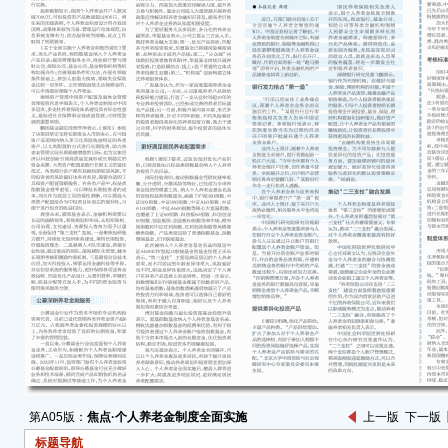
圈地
台阶
银行
“行
务全
责人
度生
老金
业内
银行
金预
户和
行负
在个
户“
激烈
中国
第A05版：
焦点·个人养老金制度全面实施
上一版
下一版
度要
标题导航