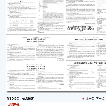
归属于
亿元、
定性
● 
截至
控股
在其
份发
权激
等重
一、
本公
日内
海证
二、
针对
第B049版：
信息披露
上一版
下一版
自查
标题导航