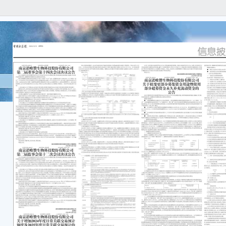
本公
任何
容的
重要
● 
个交
● 公