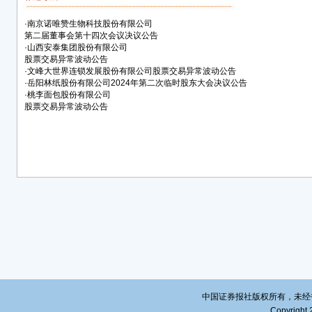
问询
·
南京诺唯赞生物科技股份有限公司
（一
第二届董事会第十四次会议决议公告
外部
·
山西安泰集团股份有限公司
而未
股票交易异常波动公告
·
文峰大世界连锁发展股份有限公司股票交易异常波动公告
（二
·
岳阳林纸股份有限公司2024年第二次临时股东大会决议公告
·
桃李面包股份有限公司
经公
股票交易异常波动公告
证，
人不
组、
购、
投资
（三
公司
影响
事项
（四
理人
中国证券报社版权所有，未经书面授
票。
Copyright 