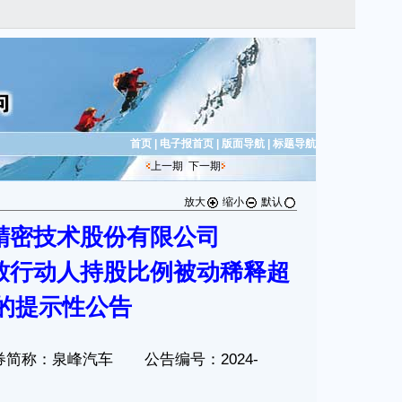
首页
|
电子报首页
|
版面导航
|
标题导航
上一期
下一期
放大
缩小
默认
精密技术股份有限公司
致行动人持股比例被动稀释超
%的提示性公告