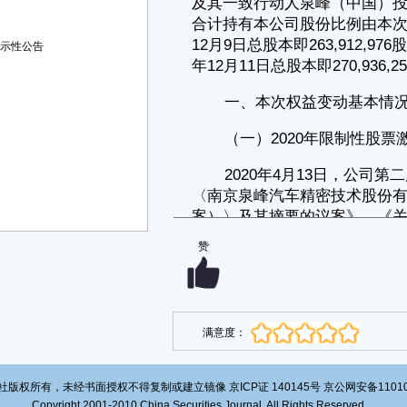
股票激励计划76,200股限制性股票回购注销；2023年7月17日，由于2名激
励对象已离职不再符合激励条件、1名激励对象个人考核不合格及公司
2022年业绩未完全达到第三个限售期的考核目标，公司完成2020年限制性
提示性公告
股票激励计划166,100股限制性股票回购注销。截至2024年12月11日，
2020年限制性股票激励计划对公司总股本的影响数为-242,300股。
（二）2022年限制性股票激励计划限制性股票回购注销
2022年9月14日，公司第二届董事会第三十一次会议及第二届监事会
第二十四次会议审议通过了《关于公司〈2022年限制性股票激励计划（草
案）〉及其摘要的议案》、《关于公司〈2022年限制性股票激励计划实施
考核管理办法〉的议案》等相关议案；2022年12月1日，公司完成
230.7650万股限制性股票授予登记。
2023年7月17日，由于5名激励对象已离职不再符合激励条件、1名激
励对象个人考核不合格及公司2022年业绩未达到2022年限制性股票激励计
划第一个限售期的考核目标，公司完成2022年限制性股票激励计划
赞
755,925股限制性股票回购注销；2023年9月13日，由于公司终止实施
2022年限制性股票激励计划，公司完成2022年限制性股票激励计划
1,551,725股限制性股票回购注销。截至2024年12月11日，2020年限制性
股票激励计划对公司总股本的影响数为-2,307,650股。
（三）可转债转股导致股本增加
满意度：
经中国证券监督管理委员会《关于核准南京泉峰汽车精密技术股份有
限公司公开发行可转换公司债券的批复》（证监许可[2021]2511号）核
准，并经上海证券交易所同意，公司于2021年9月14日公开发行可转换公
版权所有，未经书面授权不得复制或建立镜像 京ICP证 140145号 京公网安备1101020
司债券620万张，每张面值为人民币100元，发行总额为人民币62,000万
Copyright 2001-2010 China Securities Journal. All Rights Reserved
元。转股期为2022年3月22日至2027年9月13日。