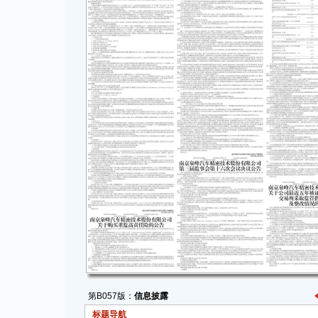
第B057版：
信息披露
标题导航