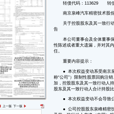
任。
重要内容提示：
● 本次权益变动系受南京泉峰汽车精密技术股份有限公司（以下简
称“公司”）限制性股票回购注销、可转债转股综合影响，公司股份总数增
加，控股股东及其一致行动人持股比例被动稀释。以上因素共同导致控股
股东及其一致行动人合计持股比例变动超过1%。不触及要约收购。
● 本次权益变动不会导致公司控股股东及实际控制人发生变化。
● 公司控股股东泉峰精密技术控股有限公司（以下简称“泉峰精密”）
及其一致行动人泉峰（中国）投资有限公司（以下简称“泉峰中国投资”）
合计持有本公司股份比例由本次权益变动前的51.7864%（以公司2022年
12月9日总股本即263,912,976股计算），减少至50.4440%（以公司2024
年12月11日总股本即270,936,255股计算），合计减少1.3424%。
一、本次权益变动基本情况
（一）2020年限制性股票激励计划限制性股票回购注销
2020年4月13日，公司第二届董事会第四次会议审议通过了《关于
〈南京泉峰汽车精密技术股份有限公司2020年限制性股票激励计划（草
案）〉及其摘要的议案》、《关于〈南京泉峰汽车精密技术股份有限公司
2020年限制性股票激励计划实施考核管理办法〉的议案》、《关于提请股
东大会授权董事会办理股权激励相关事宜的议案》；2020年6月17日，公
司完成153.24万股限制性股票授予登记。
上一版
下一版
2022年12月26日，由于部分激励对象离职，公司完成2020年限制性