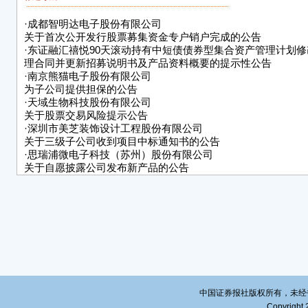
号“XY
·
成都智明达电子股份有限公司
二、
关于首次公开发行股票募集资金专户销户完成的公告
·
东证融汇禧悦90天滚动持有中短债债券型集合资产管理计划修
为了
理合同并更新招募说明书及产品资料概要的提示性公告
资者
·
南京熊猫电子股份有限公司
股票
为子公司提供担保的公告
·
天域生物科技股份有限公司
司募
关于股票交易风险提示公告
合公
·
深圳市美芝装饰设计工程股份有限公司
司募
关于三级子公司收到项目中标通知书的公告
变更
·
思瑞浦微电子科技（苏州）股份有限公司
管理
关于自愿披露公司发布新产品的公告
·
孚能科技（赣州）股份有限公司
20
关于核心技术人员离职的公告
在科
·
西安铂力特增材技术股份有限公司
（以
关于以集中竞价交易方式首次回购公司股份的公告
简称
协议
集资
资金
中国证券报社版权所有，未经书面授
据有
Copyright 