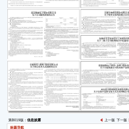
任何
容的
成都
首次
范性
于公
项，
金专
一、
经中
达电
（证监
电子
人民币
34.
各项发
集资金
第B019版：
信息披露
上一版
下一版
年4
殊普
标题导航