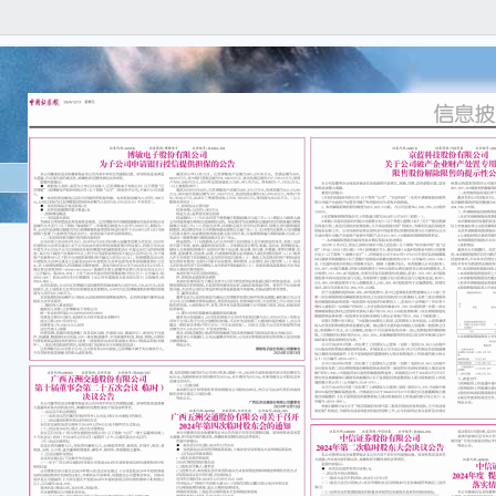
本公
任何
容的
重要
● 
博敏
股份