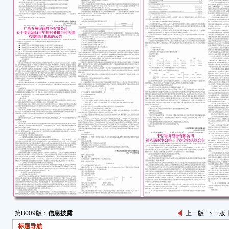
于公
● 
本次担
博敏提
本次
● 
● 
一、
（一
为满
向中
（以下
万元
敏提供
银行
反担
第B009版：
信息披露
上一版
下一版
标题导航
（二