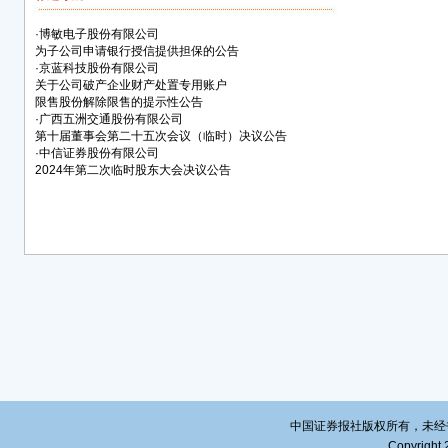
公司分
·
博敏电子股份有限公司
为子公司申请银行授信提供担保的公告
开第
·
京蓝科技股份有限公司
议通
关于公司破产企业财产处置专用账户
案》
限售股份解除限售的提示性公告
合授
·
广西五洲交通股份有限公司
第十届董事会第二十五次会议（临时）决议公告
度（
·
中信证券股份有限公司
增担
2024年第二次临时股东大会决议公告
下的
保期限
年年
在上
详见公
（ww
议决议
20
202
东大会
本次
中国证券报社版权所有，未经书面授
余额为
Copyright 