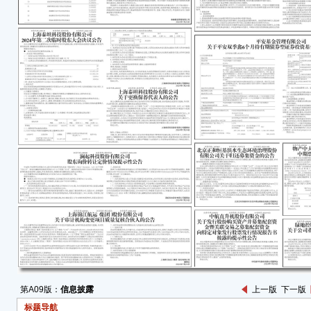
易之
向特
性公
本公
任何
容的
中航
股份
之募
关文
关规
本次
易所网
份有
交易
告书
第A09版：
信息披露
上一版
下一版
特
标题导航