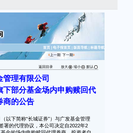
首页
|
电子报首页
|
版面导航
|
标题导航
上一期
下一期
返回目录
放大
缩小
默认
金管理有限公司
旗下部分基金场内申购赎回代
券商的公告