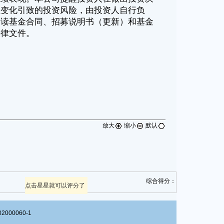
放大
缩小
默认
综合得分：
点击星星就可以评分了
00060-1