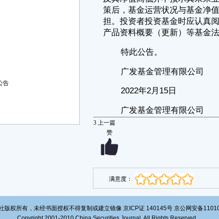
2022年2月15日起可在该代理券商办理以下基金的开户、申购、赎回等业
务：
■
■
投资者可通过以下途径咨询详情：
（1）开源证券股份有限公司
客服电话:95325
公告
网址:www.kysec.cn
（2）广发基金管理有限公司
3
上一篇
客服电话：95105828 或020-83936999
赞
网址：www.gffunds.com.cn
风险提示：本公司承诺以诚实信用、勤勉尽责的原则管理和运用基金
资产，但不保证旗下基金一定盈利，也不保证最低收益。基金的过往业绩
及其净值高低并不预示其未来业绩表现。本公司提醒投资人在做出投资决
策后，基金运营状况与基金净值变化引致的投资风险，由投资人自行负
满意度：
担。投资者投资基金时应认真阅读基金合同、招募说明书（更新）和基金
产品资料概要（更新）等基金法律文件。
特此公告。
版权所有，未经书面授权不得复制或建立镜像 京ICP证 140145号 京公网安备1101020
Copyright 2001-2010 China Securities Journal. All Rights Reserved
广发基金管理有限公司