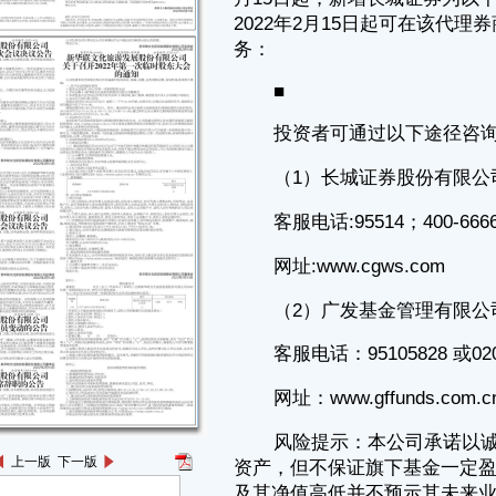
客服电话:95514；400-6666-888
网址:www.cgws.com
（2）广发基金管理有限公司
客服电话：95105828 或020-83936999
网址：www.gffunds.com.cn
风险提示：本公司承诺以诚实信用、勤勉尽责的原则管理和运用基金
资产，但不保证旗下基金一定盈利，也不保证最低收益。基金的过往业绩
及其净值高低并不预示其未来业绩表现。本公司提醒投资人在做出投资决
策后，基金运营状况与基金净值变化引致的投资风险，由投资人自行负
担。投资者投资基金时应认真阅读基金合同、招募说明书（更新）和基金
产品资料概要（更新）等基金法律文件。
特此公告。
广发基金管理有限公司
2022年2月15日
广发基金管理有限公司
关于增加开源证券为旗下部分基金场内申购赎回代理券商的公告
根据开源证券股份有限公司（以下简称“开源证券”）与广发基金管理
上一版
下一版
有限公司（以下简称“本公司”）签署的代理协议，本公司决定自2022年2
月15日起，新增开源证券为以下基金的场内申购赎回代理券商，投资者自