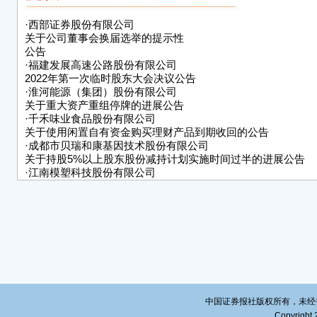
作。
司股
·
西部证券股份有限公司
关于公司董事会换届选举的提示性
公司
公告
的公
·
福建发展高速公路股份有限公司
重大
2022年第一次临时股东大会决议公告
牌期
·
淮河能源（集团）股份有限公司
重组
关于重大资产重组停牌的进展公告
·
千禾味业食品股份有限公司
本次
关于使用闲置自有资金购买理财产品到期收回的公告
披露
·
成都市贝瑞和康基因技术股份有限公司
报》及
关于持股5%以上股东股份减持计划实施时间过半的进展公告
·
江南模塑科技股份有限公司
关信
关于召开2022年第一次临时股东大会的提示性公告
请广
·
深圳市名家汇科技股份有限公司
特
关于董事减持计划实施时间过半的进展公告
·
超讯通信股份有限公司关于控股股东股份补充质押的公告
淮河
20
证券
编号：
中国证券报社版权所有，未经书面授
Copyright 