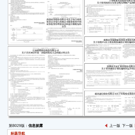
淮河
司”
责任
可转
淮南
转换
电力集
易”
鉴于
益，
券交
600
时间不
月8
划重
2022
截至
次交
第B029版：
信息披露
上一版
下一版
动本
标题导航