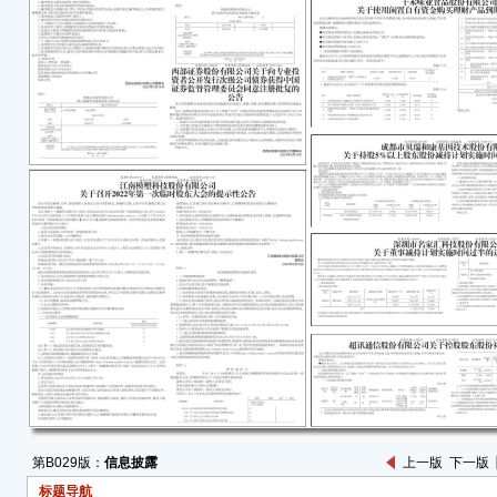
重要
●本
一、
(一)
(二
路18
(三
股东
■
(四
的规
本次
主持
开。
法》
第B029版：
信息披露
上一版
下一版
标题导航