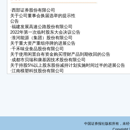
(五
·
西部证券股份有限公司
1、
关于公司董事会换届选举的提示性
士、
公告
·
福建发展高速公路股份有限公司
2、
2022年第一次临时股东大会决议公告
生、
·
淮河能源（集团）股份有限公司
关于重大资产重组停牌的进展公告
3、
·
千禾味业食品股份有限公司
人郑
关于使用闲置自有资金购买理财产品到期收回的公告
·
成都市贝瑞和康基因技术股份有限公司
二、
关于持股5%以上股东股份减持计划实施时间过半的进展公告
(一
·
江南模塑科技股份有限公司
关于召开2022年第一次临时股东大会的提示性公告
1、
·
深圳市名家汇科技股份有限公司
董事
关于董事减持计划实施时间过半的进展公告
·
超讯通信股份有限公司关于控股股东股份补充质押的公告
审议
表
■
中国证券报社版权所有，未经书面授
(二
Copyright 