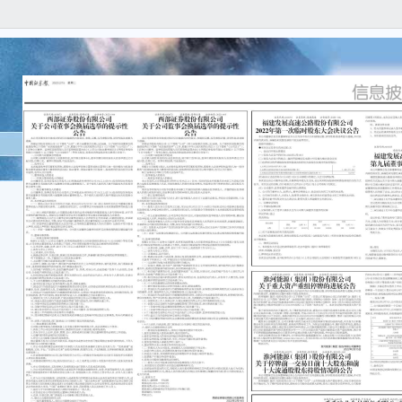
证券
编号：2
福建
20
本公
任何
容的