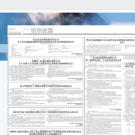
本公
任何
容的
重要
●本次
司总股
●本