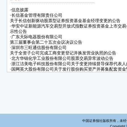
公司
为 1
·
信息披露
无限售
·
长信基金管理有限责任公司
公告
关于长信创新驱动股票型证券投资基金基金经理变更的公告
·
华安中证新能源汽车交易型开放式指数证券投资基金上市交易
本等
示性公告
三、
·
广东天际电器股份有限公司
第三届董事会第二十五次会议决议公告
根据
·
深圳市三旺通信股份有限公司
件，
关于全资子公司完成工商变更登记并换发营业执照的公告
·
北方华锦化学工业股份有限公司股票交易异常波动公告
诺如
·
浙江洁美电子科技股份有限公司关于变更持续督导保荐代表人
1、
·
国网英大股份有限公司关于发行股份购买资产并募集配套资金
易之部分限售股解禁并上市流通的公告
份股
·
浙江建业化工股份有限公司关于首次公开发行部分限售股上市
托他
告
发行
股份
2、
诺：
转让
中国证券报社版权所有，未经书面授
股票
Copyright 