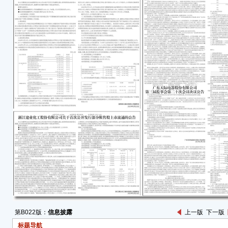
一、
根据
浙江
复》（
份有
4,0
币1.
年3
本次
售股
限公
先生
35,
自公
满，上
二、
第B022版：
信息披露
上一版
下一版
况
标题导航