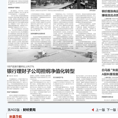
张玉
情。
链成
中，
陈果
宗商
等；
王德
色、
长链
步恢
第A02版：
财经要闻
上一版
下一版
标题导航