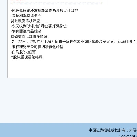
·
绿色低碳循环发展经济体系顶层设计出炉
·
票据利率持续走高
贷款融资需求旺盛
·
农民收到“大礼包” 种业要打翻身仗
·
铜价酣涨商品雄起
赚钱效应点燃做多情绪
·
2月22日，游客在河北省河间市一家现代农业园区体验蔬菜采摘。新华社图片
·
银行理财子公司担纲净值化转型
·
白马股“失前蹄”
A股料重现震荡格局
中国证券报社版权所有，未经书面授
Copyright 