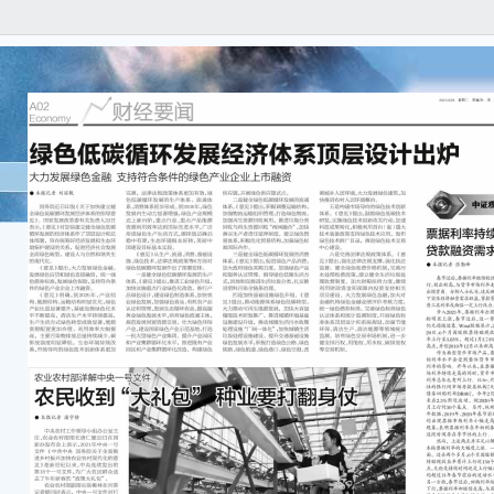
（上
处于
在兴
本面
仍处
速度
围绕
把握