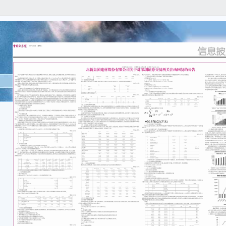
嘉实
称“本
予注册
募集截
为了
管理
资基
法》