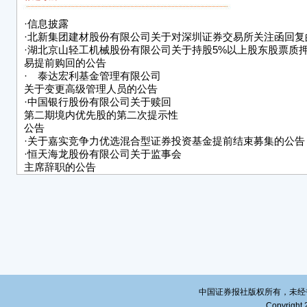
2、
·
信息披露
（ww
·
北新集团建材股份有限公司关于对深圳证券交易所关注函回复
话40
·
湖北京山轻工机械股份有限公司关于持股5%以上股东股票质
易提前购回的公告
风
·
泰达宏利基金管理有限公司
关于变更高级管理人员的公告
本基
·
中国银行股份有限公司关于赎回
管理
第二期境内优先股的第二次提示性
保证
公告
现。
·
关于嘉实竞争力优选混合型证券投资基金提前结束募集的公告
律文
·
恒天海龙股份有限公司关于监事会
主席辞职的公告
受能
·
索通发展股份有限公司
嘉实
关于非公开发行股票申请获得中国证监会受理的公告
·
宁波太平鸟时尚服饰股份有限公司
20
关于公开发行可转换公司债券申请获得中国证监会发审委审核
·
浙商证券股份有限公司
2021年度第一期短期融资券发行结果公告
中国证券报社版权所有，未经书面授
Copyright 