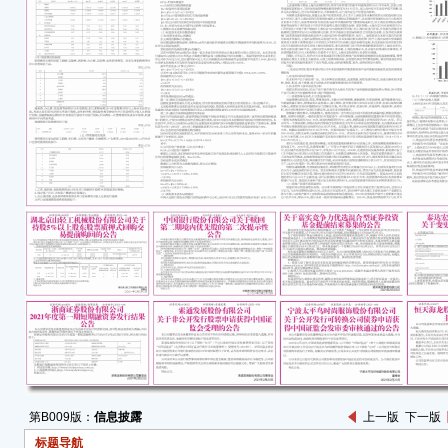
同》
说明
限公
致，
202
年2月
购申
若本
将按
现募
将及
款项
意。
重
1、
详细
（ww
（htt
第B009版：
信息披露
上一版
下一版
书、
标题导航