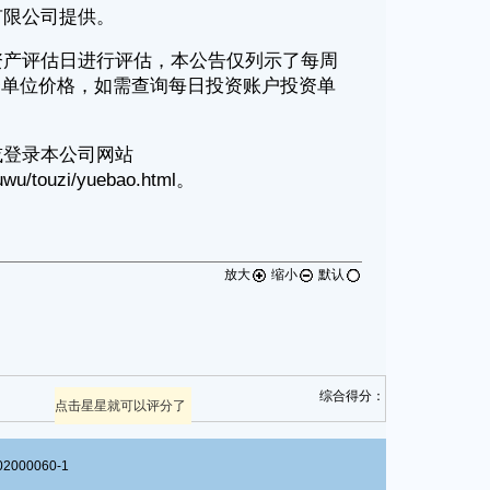
放大
缩小
默认
综合得分：
点击星星就可以评分了
00060-1