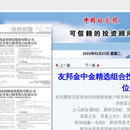
2021年02月23日 星期二
上一篇
下一篇
友邦金中金精选组合
位
友邦聚财宝投资连结保险投资账户投资单
■
邦财富
少儿财富通B款、聚财宝B款、
友邦聚财宝投资连结保险投资账户投资单位价格公告
双盈人生、双盈人生II、友
■
附加稳赢一生B款、附加育英
友邦稳赢未来年金、稳赢未来终身寿险、友邦财富通A款、财富通B
附加永嘉养老团体连结保险