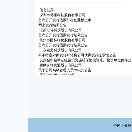
·
信息披露
·
深圳市博硕科技股份有限公司
首次公开发行股票并在创业板上市
网上发行结果公告
·
江苏必得科技股份有限公司
首次公开发行股票发行结果公告
·
杭州市园林绿化股份有限公司
首次公开发行股票发行结果公告
·
广东嘉元科技股份有限公司
向不特定对象发行可转换公司债券发行提示性公告
·
友邦金中金精选组合投资连结保险投资账户投资单位价格公
·
西藏珠峰资源股份有限公司
关于公司高级管理人员辞职的公告
·
重庆银行股份有限公司
关于非执行董事辞任的公告
·
苏州银行股份有限公司
关于公开发行A股可转换公司债券申请获得中国证监会发行
审核通过的公告
·
深圳市中装建设集团股份有限公司
关于公开发行可转换公司债券申请获得中国证监会发审委审
中国证券报社