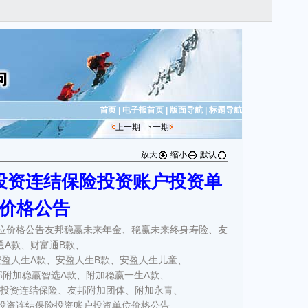
首页
|
电子报首页
|
版面导航
|
标题导航
上一期
下一期
放大
缩小
默认
投资连结保险投资账户投资单
价格公告
位价格公告友邦稳赢未来年金、稳赢未来终身寿险、友
通A款、财富通B款、
安盈人生A款、安盈人生B款、安盈人生儿童、
邦附加稳赢智选A款、附加稳赢一生A款、
才投资连结保险、友邦附加团体、附加永青、
投资连结保险投资账户投资单位价格公告