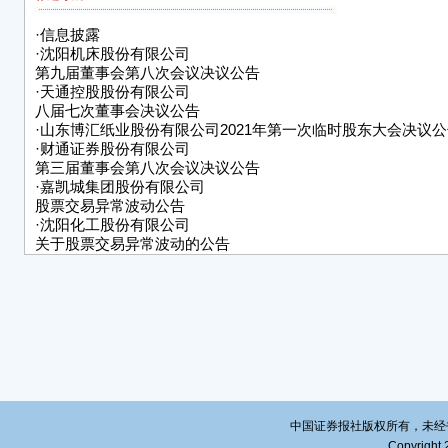
2、
·
信息披露
3、
·
沈阳机床股份有限公司
列席
第九届董事会第八次会议决议公告
·
天通控股股份有限公司
二、
八届七次董事会决议公告
·
山东博汇纸业股份有限公司2021年第一次临时股东大会决议公
(一
·
财通证券股份有限公司
1、
第三届董事会第八次会议决议公告
·
嘉凯城集团股份有限公司
年产
股票交易异常波动公告
审议
·
沈阳化工股份有限公司
关于股票交易异常波动的公告
表
·
广东广弘控股股份有限公司
关于控股子公司南海种禽投资设立子公司进展
■
暨广东南海黄种业发展有限公司取得营业执照的公告
·
甘肃刚泰控股（集团）股份有限公司
(二
关于公司股票进入退市整理期交易的第九次风险提示性公告
经本
·
泛海控股股份有限公司关于回购公司股份事项股东大会股权登
前十名股东和前十名无限售条件股东情况的公告
过。
·
新大洲控股股份有限公司补充公告
三、
中国证券报社版权所有，未经书面授
1、
Copyright 