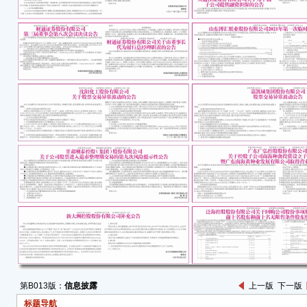
(一)
(二
室
(三
股东
■
(四
的规
本次
先生
方式
决。
符合
范性
(五
第B013版：
信息披露
上一版
下一版
1、
标题导航