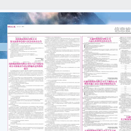
本公
任何
容的
重要
●本
一、